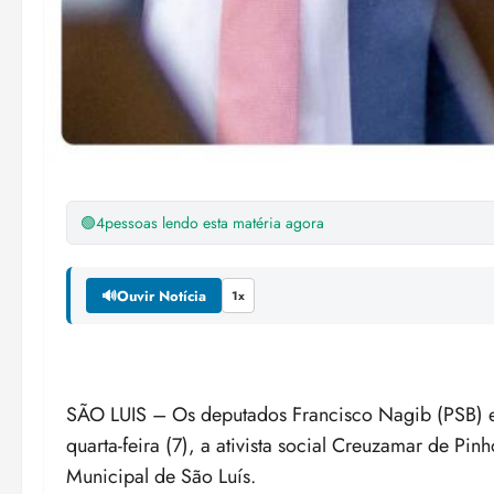
🟢
4
pessoas lendo esta matéria agora
🔊
Ouvir Notícia
1x
SÃO LUIS – Os deputados Francisco Nagib (PSB) e
quarta-feira (7), a ativista social Creuzamar de P
Municipal de São Luís.