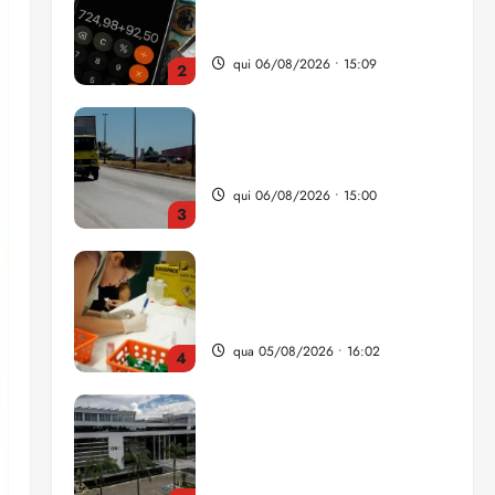
qui 06/08/2026 • 15:09
2
Entenda o que muda com a
nova Lei do Frete
qui 06/08/2026 • 15:00
3
Estudo sobre hepatites virais
traça panorama da doença
em onze anos
qua 05/08/2026 • 16:02
4
CNJ acaba com
aposentadoria compulsória
como punição máxima para
juiz
5
ter 04/08/2026 • 18:59