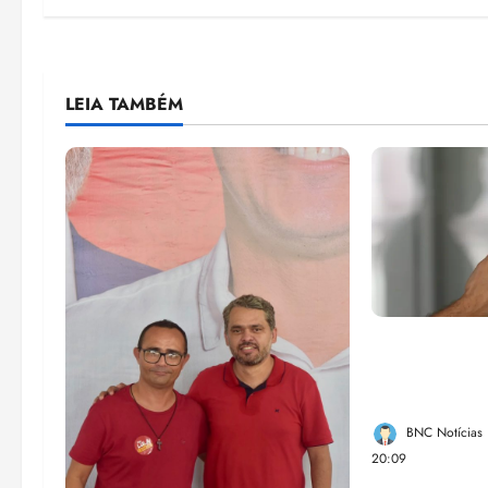
LEIA TAMBÉM
Lei destina 
de bets para
Federal
BNC Notícias
20:09