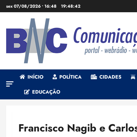
Ir
sex 07/08/2026 • 16:48
19:48:43
para
o
conteúdo
INÍCIO
POLÍTICA
CIDADES
EDUCAÇÃO
Francisco Nagib e Carlos