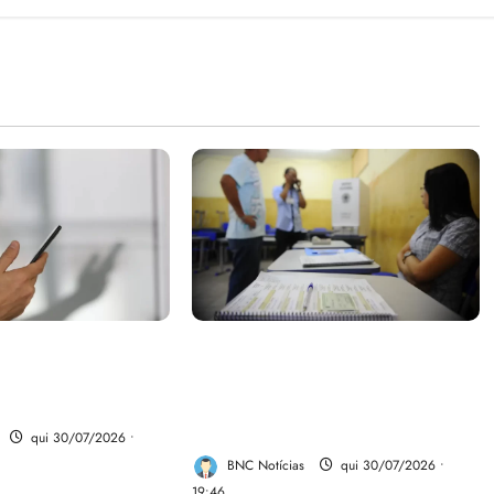
parte do dinheiro
Campanha mobiliza
 fundo da Polícia
comunidades de fé contra a
desinformação nas eleições de
2026
qui 30/07/2026 •
BNC Notícias
qui 30/07/2026 •
19:46