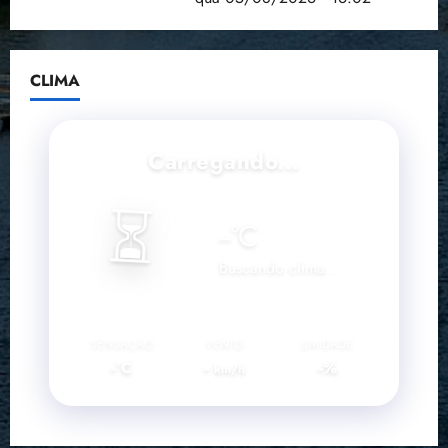
CLIMA
Carregando...
⏳
--
°C
Buscando clima...
SENSAÇÃO
VENTO
UMIDADE
--°C
--
--%
km/h