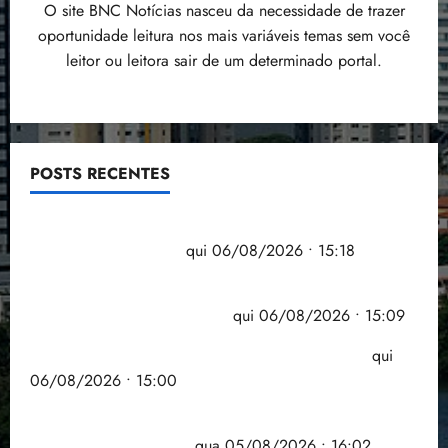
O site BNC Notícias nasceu da necessidade de trazer
oportunidade leitura nos mais variáveis temas sem você
leitor ou leitora sair de um determinado portal.
POSTS RECENTES
Flipelô começa em Salvador com música, poesia e
grande participação
qui 06/08/2026 • 15:18
Pesquisa mostra que 29,5% da renda é
comprometida com dívidas
qui 06/08/2026 • 15:09
Entenda o que muda com a nova Lei do Frete
qui
06/08/2026 • 15:00
Estudo sobre hepatites virais traça panorama da
doença em onze anos
qua 05/08/2026 • 16:02