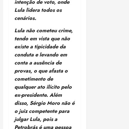
t
e
n
intenção de voto, onde
i
o
o
t
e
t
d
m
s
Lula lidera todos os
r
r
i
e
a
cenários.
i
a
d
p
qui
p
qua
a
ç
a
06/08/202
a
a
05/08/202
Lula não cometeu crime,
c
a
•
c
r
r
•
o
p
15:00
tendo em vista que não
o
t
a
16:02
m
a
m
i
existe a tipicidade da
j
p
n
d
c
u
conduta e levando em
u
o
í
i
i
conta a ausência de
l
r
v
p
z
s
a
provas, o que afasta o
i
a
ó
m
d
ç
cometimento de
ter
r
a
a
ã
04/08/202
qualquer ato ilícito pelo
i
d
s
o
•
a
ex-presidente. Além
a
18:59
c
d
disso, Sérgio Moro não é
qui
qui
o
o
06/08/202
06/08/202
o juiz competente para
m
e
•
•
julgar Lula, pois a
o
n
15:09
15:18
p
ç
Petrobrás é uma pessoa