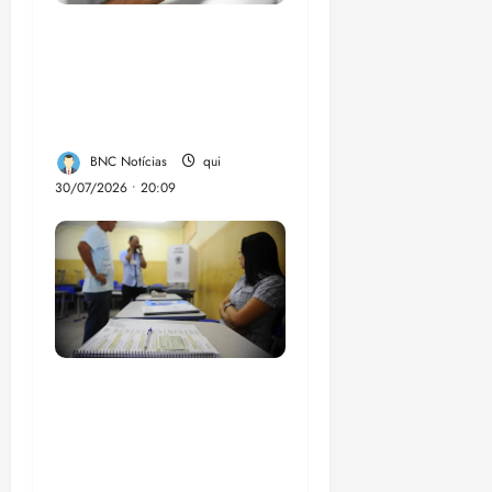
Lei destina parte do
dinheiro de bets para
fundo da Polícia
Federal
BNC Notícias
qui
30/07/2026 • 20:09
Campanha mobiliza
comunidades de fé
contra a
desinformação nas