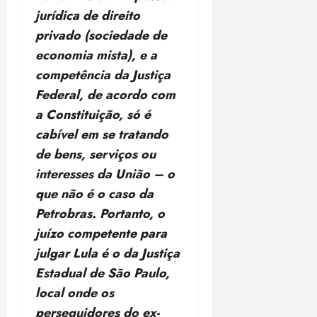
u
a
jurídica de direito
n
e
privado (sociedade de
i
m
economia mista), e a
ç
o
ã
n
competência da Justiça
o
z
Federal, de acordo com
m
e
a Constituição, só é
á
a
x
cabível em se tratando
n
i
o
de bens, serviços ou
m
s
interesses da União – o
a
que não é o caso da
p
qua
a
Petrobras. Portanto, o
05/08/202
r
•
juízo competente para
a
16:02
julgar Lula é o da Justiça
j
Estadual de São Paulo,
u
i
local onde os
z
perseguidores do ex-