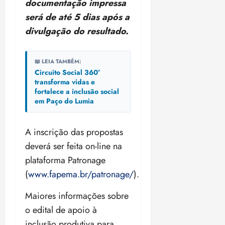
documentação impressa
i
z
será de até 5 dias após a
divulgação do resultado.
ter
04/08/202
•
📖 LEIA TAMBÉM:
18:59
Circuito Social 360°
transforma vidas e
fortalece a inclusão social
em Paço do Lumia
A inscrição das propostas
deverá ser feita on-line na
plataforma Patronage
(
www.fapema.br/patronage/
).
Maiores informações sobre
o edital de apoio à
inclusão produtiva para