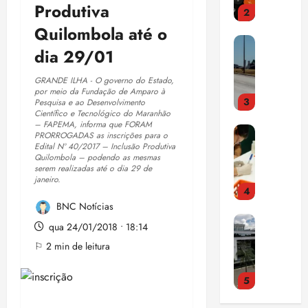
e
i
o
p
Produtiva
2
u
e
n
r
F
r
i
Quilombola até o
ç
t
a
r
o
E
s
a
a
i
e
m
dia 29/01
n
a
e
d
s
t
e
t
m
m
o
t
e
t
​GRANDE ILHA - O governo do Estado,
e
o
S
r
por meio da Fundação de Amparo à
r
i
3
n
Pesquisa e ao Desenvolvimento
s
a
i
a
d
qui
Científico e Tecnológico do Maranhão
d
t
l
a
ç
– FAPEMA, informa que FORAM
a
06/08/202
E
a
r
v
PRORROGADAS as inscrições para o
c
a
•
c
s
Edital Nº 40/2017 – Inclusão Produtiva
o
a
a
o
p
15:00
o
Quilombola – podendo as mesmas
t
q
q
d
m
a
serem realizadas até o dia 29 de
m
u
u
u
janeiro.
o
p
n
d
4
d
e
e
r
u
o
í
BNC Notícias
o
m
2
c
l
r
v
C
s
u
9
o
s
qua 24/01/2018 • 18:14
a
i
N
o
d
,
m
ó
m
d
⚐ 2 min de leitura
J
b
a
5
m
r
a
a
a
r
c
%
ú
i
d
s
5
c
e
o
d
s
a
a
a
h
m
a
i
c
d