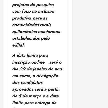
o
n
projetos de pesquisa
15:09
15:18
p
ç
com foco na inclusão
u
a
produtiva para as
n
e
comunidades rurais
i
m
ç
o
quilombolas nos termos
ã
n
estabelecidos pelo
o
z
edital.
m
e
á
a
A data limite para
x
n
inscrição on-line será o
i
o
m
s
dia 29 de janeiro do ano
a
em curso, a divulgação
p
qua
dos candidatos
a
05/08/202
r
aprovados será a partir
•
a
16:02
de 5 de março e a data
j
limite para entrega da
u