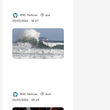
social em Paço do
Lumia
BNC Notícias
qua
29/07/2026 • 18:27
El Niño pode
aumentar casos de
chikungunya e
dengue no Brasil
BNC Notícias
dom
26/07/2026 • 09:29