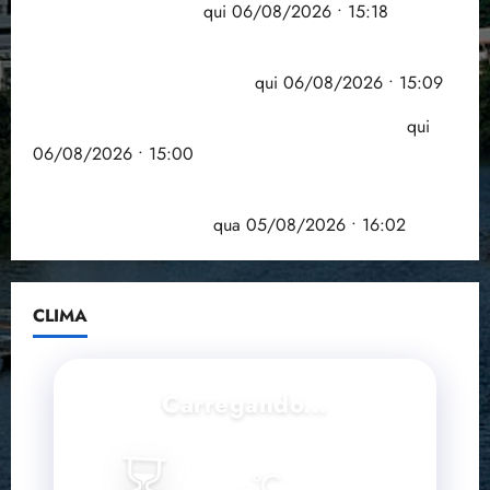
grande participação
qui 06/08/2026 • 15:18
Pesquisa mostra que 29,5% da renda é
comprometida com dívidas
qui 06/08/2026 • 15:09
Entenda o que muda com a nova Lei do Frete
qui
06/08/2026 • 15:00
Estudo sobre hepatites virais traça panorama da
doença em onze anos
qua 05/08/2026 • 16:02
CLIMA
Carregando...
--
°C