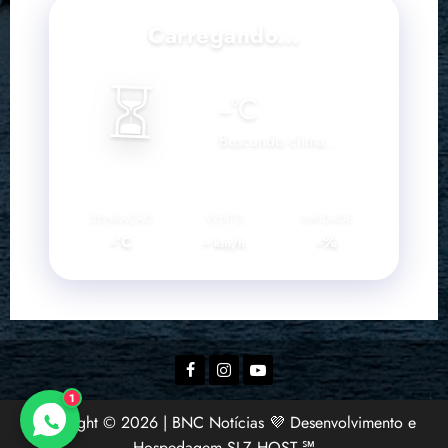
Carregando...
⏳
--
°C
Buscando clima...
SENSAÇÃO
VENTO
UMIDADE
--°C
--
--%
km/h
Facebook
Instagram
YouTube
1
Copyright © 2026 | BNC Notícias 💜 Desenvolvimento e
Hospedagem SLZ HOST ℠