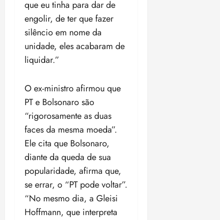
i
que eu tinha para dar de
z
engolir, de ter que fazer
silêncio em nome da
ter
unidade, eles acabaram de
04/08/202
•
liquidar.”
18:59
O ex-ministro afirmou que
PT e Bolsonaro são
“rigorosamente as duas
faces da mesma moeda”.
Ele cita que Bolsonaro,
diante da queda de sua
popularidade, afirma que,
se errar, o “PT pode voltar”.
“No mesmo dia, a Gleisi
Hoffmann, que interpreta