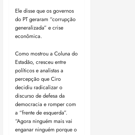
o
n
15:09
15:18
Ele disse que os governos
p
ç
u
a
do PT geraram “corrupção
n
e
generalizada” e crise
i
m
econômica.
ç
o
ã
n
o
z
Como mostrou a Coluna do
m
e
Estadão, cresceu entre
á
a
políticos e analistas a
x
n
i
o
percepção que Ciro
m
s
decidiu radicalizar o
a
discurso de defesa da
p
qua
democracia e romper com
a
05/08/202
r
•
a “frente de esquerda”.
a
16:02
“Agora ninguém mais vai
j
enganar ninguém porque o
u