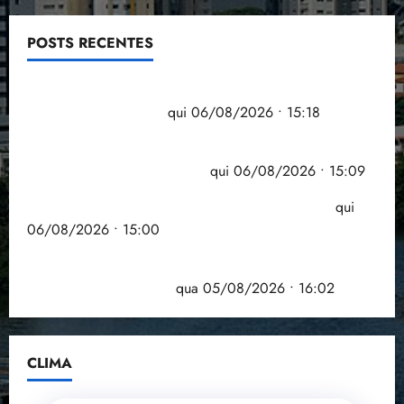
POSTS RECENTES
Flipelô começa em Salvador com música, poesia e
grande participação
qui 06/08/2026 • 15:18
Pesquisa mostra que 29,5% da renda é
comprometida com dívidas
qui 06/08/2026 • 15:09
Entenda o que muda com a nova Lei do Frete
qui
06/08/2026 • 15:00
Estudo sobre hepatites virais traça panorama da
doença em onze anos
qua 05/08/2026 • 16:02
CLIMA