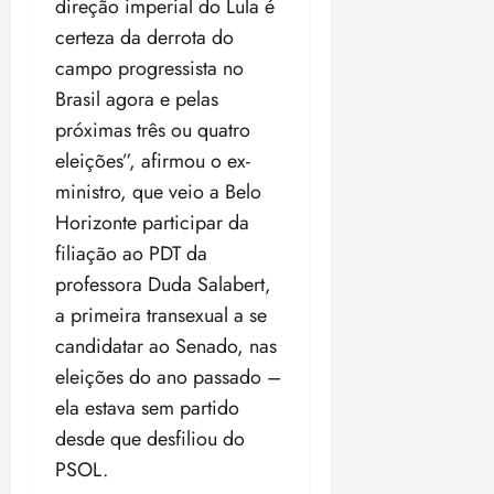
t
a
direção imperial do Lula é
r
o
r
á
a
a
i
e
m
a
certeza da derrota do
x
n
d
s
t
e
n
i
o
campo progressista no
o
t
e
t
d
m
s
Brasil agora e pelas
r
r
i
e
a
i
a
próximas três ou quatro
d
p
qui
p
qua
a
ç
a
06/08/202
a
a
eleições”, afirmou o ex-
05/08/202
c
a
•
c
r
r
•
ministro, que veio a Belo
o
p
15:00
o
t
a
16:02
m
Horizonte participar da
a
m
i
j
p
n
d
filiação ao PDT da
c
u
u
o
í
i
i
professora Duda Salabert,
l
r
v
p
z
a primeira transexual a se
s
a
i
a
ó
m
candidatar ao Senado, nas
d
ç
ter
r
a
a
ã
eleições do ano passado –
04/08/202
i
d
s
o
•
ela estava sem partido
a
a
18:59
desde que desfiliou do
c
d
qui
qui
o
o
PSOL.
06/08/202
06/08/202
m
e
•
•