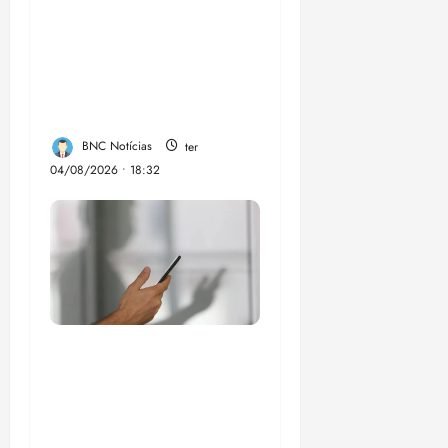
PSOL homologa
candidatura de
Professor Edmilson à
Câmara Federal nas
eleições de 2026
BNC Notícias
ter
04/08/2026 • 18:32
Lei destina parte do
dinheiro de bets para
fundo da Polícia
Federal