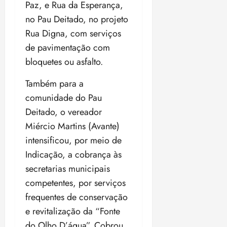
Paz, e Rua da Esperança,
o
n
15:09
15:18
no Pau Deitado, no projeto
p
ç
u
a
Rua Digna, com serviços
n
e
de pavimentação com
i
m
bloquetes ou asfalto.
ç
o
ã
n
Também para a
o
z
comunidade do Pau
m
e
á
a
Deitado, o vereador
x
n
Miércio Martins (Avante)
i
o
intensificou, por meio de
m
s
a
Indicação, a cobrança às
p
qua
secretarias municipais
a
05/08/202
competentes, por serviços
r
•
frequentes de conservação
a
16:02
j
e revitalização da “Fonte
u
do Olho D’água”. Cobrou