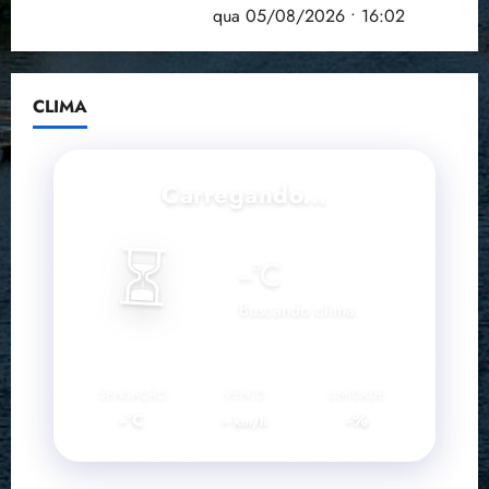
doença em onze anos
qua 05/08/2026 • 16:02
CLIMA
Carregando...
⏳
--
°C
Buscando clima...
SENSAÇÃO
VENTO
UMIDADE
--°C
--
--%
km/h