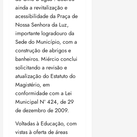
i
ainda a revitalização e
z
acessibilidade da Praça de
ter
Nossa Senhora da Luz,
04/08/202
importante logradouro da
•
Sede do Município, com a
18:59
construção de abrigos e
banheiros. Miércio conclui
solicitando a revisão e
atualização do Estatuto do
Magistério, em
conformidade com a Lei
Municipal Nº 424, de 29
de dezembro de 2009.
Voltadas à Educação, com
vistas à oferta de áreas