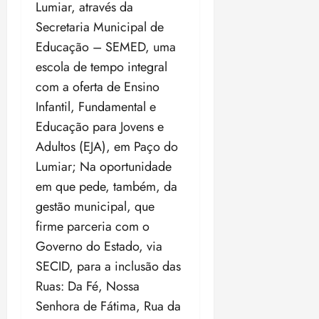
t
a
r
o
Lumiar, através da
r
á
a
a
i
e
m
a
x
n
Secretaria Municipal de
d
s
t
e
n
i
o
Educação – SEMED, uma
o
t
e
t
d
m
s
r
r
escola de tempo integral
i
e
a
i
a
d
p
com a oferta de Ensino
qui
p
qua
a
ç
a
06/08/202
a
a
Infantil, Fundamental e
05/08/202
c
a
•
c
r
r
•
Educação para Jovens e
o
p
15:00
o
t
a
16:02
m
a
Adultos (EJA), em Paço do
m
i
j
p
n
d
c
u
Lumiar; Na oportunidade
u
o
í
i
i
em que pede, também, da
l
r
v
p
z
s
gestão municipal, que
a
i
a
ó
m
d
firme parceria com o
ç
ter
r
a
a
ã
Governo do Estado, via
04/08/202
i
d
s
o
•
SECID, para a inclusão das
a
a
18:59
c
d
Ruas: Da Fé, Nossa
qui
qui
o
o
Senhora de Fátima, Rua da
06/08/202
06/08/202
m
e
•
•