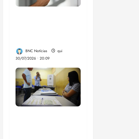
Lei destina parte do
dinheiro de bets para
fundo da Polícia
Federal
BNC Notícias
qui
30/07/2026 • 20:09
Campanha mobiliza
comunidades de fé
contra a