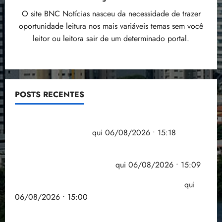
O site BNC Notícias nasceu da necessidade de trazer
oportunidade leitura nos mais variáveis temas sem você
leitor ou leitora sair de um determinado portal.
POSTS RECENTES
Flipelô começa em Salvador com música, poesia e
grande participação
qui 06/08/2026 • 15:18
Pesquisa mostra que 29,5% da renda é
comprometida com dívidas
qui 06/08/2026 • 15:09
Entenda o que muda com a nova Lei do Frete
qui
06/08/2026 • 15:00
Estudo sobre hepatites virais traça panorama da