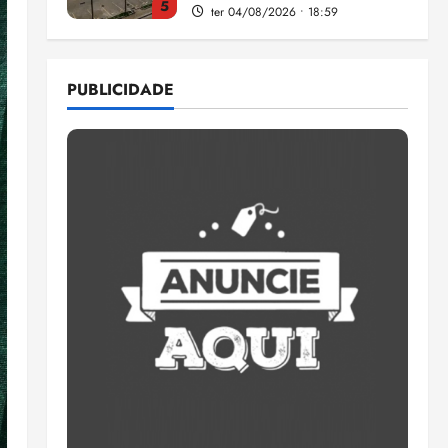
1
Pesquisa mostra que 29,5%
da renda é comprometida
PUBLICIDADE
com dívidas
qui 06/08/2026 • 15:09
2
Entenda o que muda com a
nova Lei do Frete
qui 06/08/2026 • 15:00
3
Estudo sobre hepatites virais
traça panorama da doença
em onze anos
qua 05/08/2026 • 16:02
4
CNJ acaba com