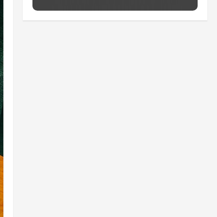
aposentadoria compulsória
como punição máxima para
juiz
5
ter 04/08/2026 • 18:59