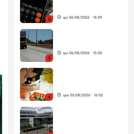
nova Lei do Frete
qui 06/08/2026 • 15:00
3
Estudo sobre hepatites virais
traça panorama da doença
em onze anos
qua 05/08/2026 • 16:02
4
CNJ acaba com
aposentadoria compulsória
como punição máxima para
juiz
5
ter 04/08/2026 • 18:59
Flipelô começa em Salvador
com música, poesia e grande
participação
qui 06/08/2026 • 15:18