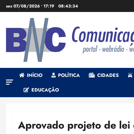
Ir
sex 07/08/2026 • 17:19
08:43:36
para
o
conteúdo
INÍCIO
POLÍTICA
CIDADES
EDUCAÇÃO
Aprovado projeto de lei