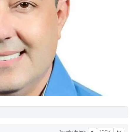
100%
Tamanho do texto:
A-
A+