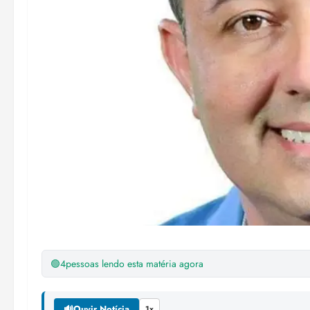
🟢
4
pessoas lendo esta matéria agora
🔊
Ouvir Notícia
1x