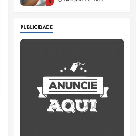
5
Estudo sobre hepatites virais
traça panorama da doença
PUBLICIDADE
em onze anos
qua 05/08/2026 • 16:02
1
CNJ acaba com
aposentadoria compulsória
como punição máxima para
juiz
2
ter 04/08/2026 • 18:59
PSOL homologa candidatura
de Professor Edmilson à
Câmara Federal nas eleições
de 2026
3
ter 04/08/2026 • 18:32
COMPEDE de Paço do