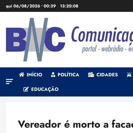
Ir
qui 06/08/2026 • 00:39
13:20:09
para
o
conteúdo
INÍCIO
POLÍTICA
CIDADES
EDUCAÇÃO
Vereador é morto a fac