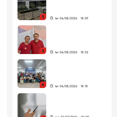
como punição máxima para
juiz
2
ter 04/08/2026 • 18:59
PSOL homologa candidatura
de Professor Edmilson à
Câmara Federal nas eleições
de 2026
3
ter 04/08/2026 • 18:32
COMPEDE de Paço do
Lumiar participa de evento
que debateu os 11 anos da
Lei de inclusão Brasileira
4
ter 04/08/2026 • 18:18
Lei destina parte do dinheiro
de bets para fundo da
Polícia Federal
qui 30/07/2026 • 20:09