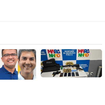
A PCMA, no Maiobão cumpre
pa de Braide,
mandados de prisões
esio revela a
preventivas e mandados de
ace da aliança da
busca e apreensão domiciliar:
aranhão