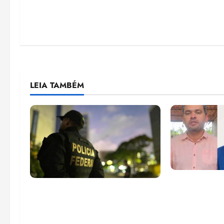
LEIA TAMBÉM
Enilton: cha
Em 2 meses, governo provoca
Fufuca e Lah
prejuízo de R$ 3 bi ao crime
verdadeira f
organizado
direita no M