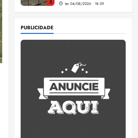
5
ter 04/08/2026 • 18:59
Flipelô começa em Salvador
com música, poesia e grande
PUBLICIDADE
participação
qui 06/08/2026 • 15:18
1
Pesquisa mostra que 29,5%
da renda é comprometida
com dívidas
qui 06/08/2026 • 15:09
2
Entenda o que muda com a
nova Lei do Frete
qui 06/08/2026 • 15:00
3