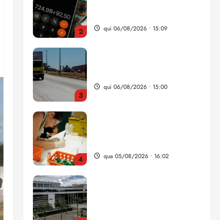
da renda é comprometida
com dívidas
qui 06/08/2026 • 15:09
2
Entenda o que muda com a
nova Lei do Frete
qui 06/08/2026 • 15:00
3
Estudo sobre hepatites virais
traça panorama da doença
em onze anos
qua 05/08/2026 • 16:02
4
CNJ acaba com
aposentadoria compulsória
como punição máxima para
juiz