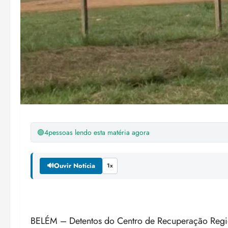
🟢
4
pessoas lendo esta matéria agora
🔊
Ouvir Notícia
1x
BELÉM – Detentos do Centro de Recuperação Regio