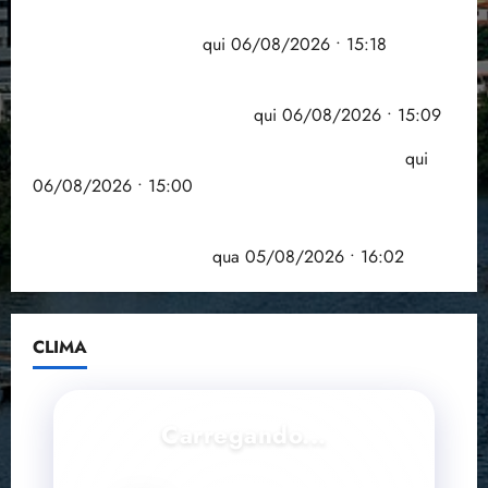
Flipelô começa em Salvador com música, poesia e
grande participação
qui 06/08/2026 • 15:18
Pesquisa mostra que 29,5% da renda é
comprometida com dívidas
qui 06/08/2026 • 15:09
Entenda o que muda com a nova Lei do Frete
qui
06/08/2026 • 15:00
Estudo sobre hepatites virais traça panorama da
doença em onze anos
qua 05/08/2026 • 16:02
CLIMA
Carregando...