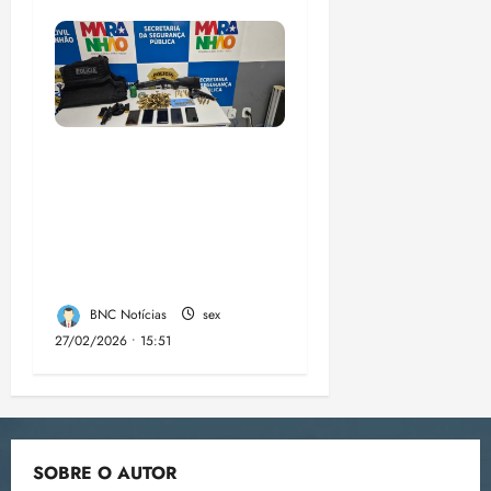
A PCMA, no Maiobão
cumpre mandados de
prisões preventivas e
mandados de busca e
apreensão domiciliar:
BNC Notícias
sex
27/02/2026 • 15:51
SOBRE O AUTOR