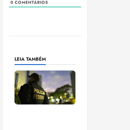
0
COMENTÁRIOS
LEIA TAMBÉM
Em 2 meses, governo
provoca prejuízo de
R$ 3 bi ao crime