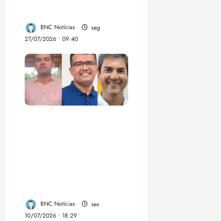
organizado
BNC Notícias
seg
27/07/2026 • 09:40
Enilton: chapa de
Braide, Fufuca e
Lahesio revela a
verdadeira face da
aliança da direita no
Maranhão
BNC Notícias
sex
10/07/2026 • 18:29