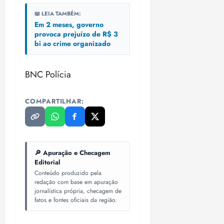
o
n
15:09
15:18
📖 LEIA TAMBÉM:
p
ç
Em 2 meses, governo
u
a
provoca prejuízo de R$ 3
n
e
bi ao crime organizado
i
m
ç
o
ã
BNC Polícia
n
o
z
m
e
COMPARTILHAR:
á
a
x
n
i
o
m
s
a
🔎 Apuração e Checagem
p
Editorial
qua
a
Conteúdo produzido pela
05/08/202
redação com base em apuração
r
•
jornalística própria, checagem de
a
16:02
fatos e fontes oficiais da região.
j
u