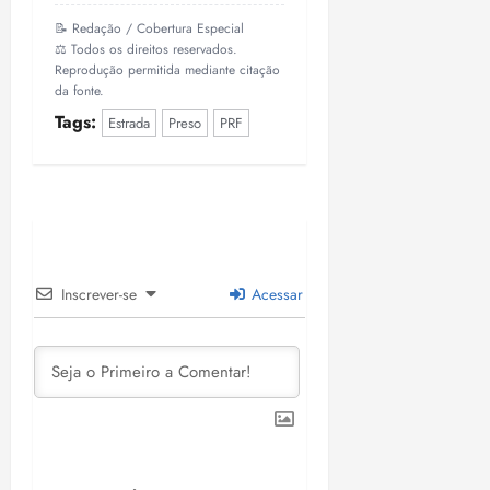
i
📝 Redação / Cobertura Especial
z
⚖️ Todos os direitos reservados.
Reprodução permitida mediante citação
ter
da fonte.
04/08/202
Tags:
Estrada
Preso
PRF
•
18:59
Inscrever-se
Acessar