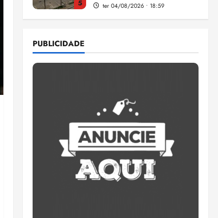
5
ter 04/08/2026 • 18:59
Flipelô começa em Salvador
com música, poesia e grande
PUBLICIDADE
participação
qui 06/08/2026 • 15:18
1
Pesquisa mostra que 29,5%
da renda é comprometida
com dívidas
qui 06/08/2026 • 15:09
2
Entenda o que muda com a
nova Lei do Frete
qui 06/08/2026 • 15:00
3