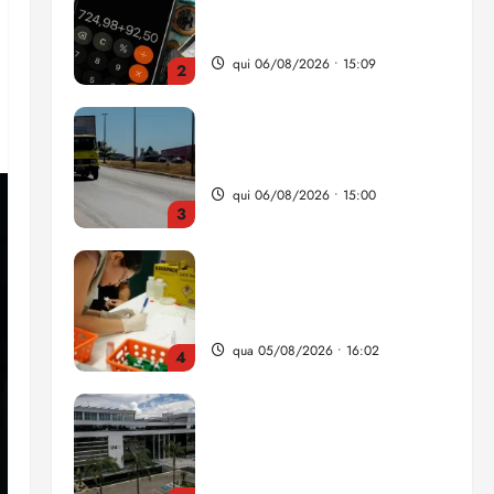
da renda é comprometida
com dívidas
qui 06/08/2026 • 15:09
2
Entenda o que muda com a
nova Lei do Frete
qui 06/08/2026 • 15:00
3
Estudo sobre hepatites virais
traça panorama da doença
em onze anos
qua 05/08/2026 • 16:02
4
CNJ acaba com
aposentadoria compulsória
como punição máxima para
juiz