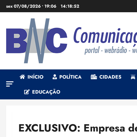
Ir
sex 07/08/2026 • 19:06
14:18:53
para
o
conteúdo
INÍCIO
POLÍTICA
CIDADES
EDUCAÇÃO
EXCLUSIVO: Empresa de