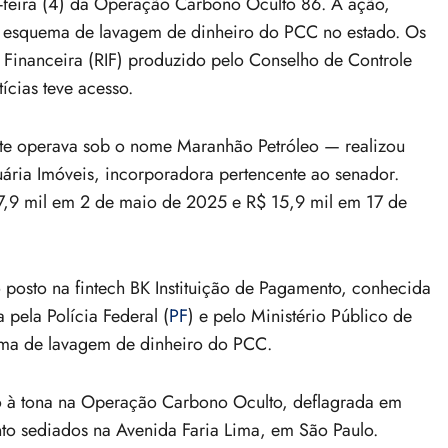
rça-feira (4) da Operação Carbono Oculto 86. A ação,
 um esquema de lavagem de dinheiro do PCC no estado. Os
 Financeira (RIF) produzido pelo Conselho de Controle
ícias teve acesso.
te operava sob o nome Maranhão Petróleo — realizou
ária Imóveis, incorporadora pertencente ao senador.
7,9 mil em 2 de maio de 2025 e R$ 15,9 mil em 17 de
o posto na fintech BK Instituição de Pagamento, conhecida
 pela Polícia Federal (
PF
) e pelo Ministério Público de
ma de lavagem de dinheiro do PCC.
o à tona na Operação Carbono Oculto, deflagrada em
to sediados na Avenida Faria Lima, em São Paulo.