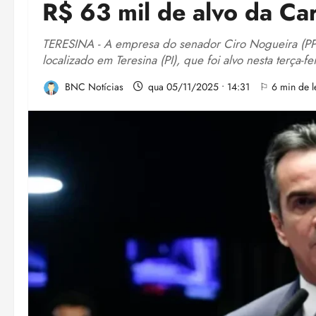
R$ 63 mil de alvo da Ca
TERESINA - A empresa do senador Ciro Nogueira (PP-
localizado em Teresina (PI), que foi alvo nesta terça-
BNC Notícias
qua 05/11/2025 • 14:31
⚐ 6 min de le