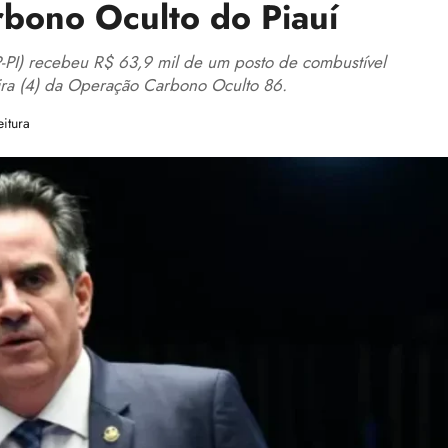
rbono Oculto do Piauí
PI) recebeu R$ 63,9 mil de um posto de combustível
feira (4) da Operação Carbono Oculto 86.
itura