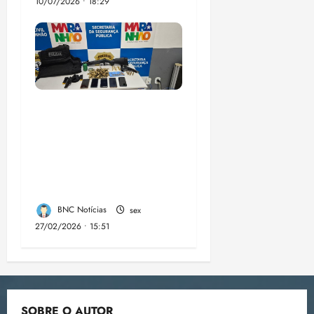
10/07/2026 • 18:29
A PCMA, no Maiobão
cumpre mandados de
prisões preventivas e
mandados de busca e
apreensão domiciliar:
BNC Notícias
sex
27/02/2026 • 15:51
SOBRE O AUTOR