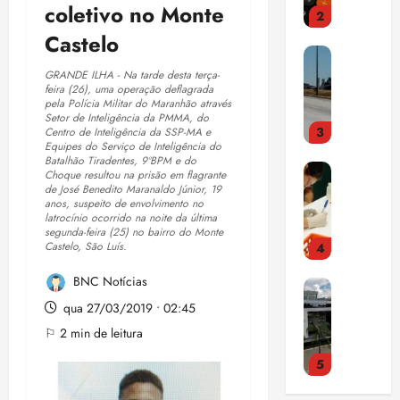
e
i
o
p
coletivo no Monte
2
u
e
n
r
F
r
i
Castelo
ç
t
a
r
o
E
s
a
a
i
e
m
n
a
GRANDE ILHA - Na tarde desta terça-
e
d
s
t
e
feira (26), uma operação deflagrada
t
m
m
o
t
e
t
pela Polícia Militar do Maranhão através
e
o
S
r
Setor de Inteligência da PMMA, do
r
i
3
n
Centro de Inteligência da SSP-MA e
s
a
i
a
d
qui
Equipes do Serviço de Inteligência do
d
t
l
a
ç
Batalhão Tiradentes, 9ºBPM e do
a
06/08/202
E
a
r
v
Choque resultou na prisão em flagrante
c
a
•
c
s
de José Benedito Maranaldo Júnior, 19
o
a
a
o
p
15:00
o
anos, suspeito de envolvimento no
t
q
q
d
m
a
latrocínio ocorrido na noite da última
m
u
u
u
segunda-feira (25) no bairro do Monte
o
p
n
d
Castelo, São Luís.
4
d
e
e
r
u
o
í
o
m
2
c
l
r
v
BNC Notícias
C
s
u
9
o
s
a
i
N
o
qua 27/03/2019 • 02:45
d
,
m
ó
m
d
J
b
a
5
m
⚐ 2 min de leitura
r
a
a
a
r
c
%
ú
i
d
s
5
c
e
o
d
s
a
a
a
h
m
a
i
c
d