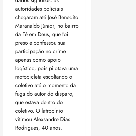
dados sigilosos, as
o
n
15:09
15:18
autoridades policiais
p
ç
chegaram até José Benedito
u
a
n
e
Maranaldo Júnior, no bairro
i
m
da Fé em Deus, que foi
ç
o
preso e confessou sua
ã
n
participação no crime
o
z
m
e
apenas como apoio
á
a
logístico, pois pilotava uma
x
n
motocicleta escoltando o
i
o
m
coletivo até o momento da
s
a
fuga do autor do disparo,
p
qua
que estava dentro do
a
05/08/202
coletivo. O latrocínio
r
•
a
16:02
vitimou Alexsandre Dias
j
Rodrigues, 40 anos.
u