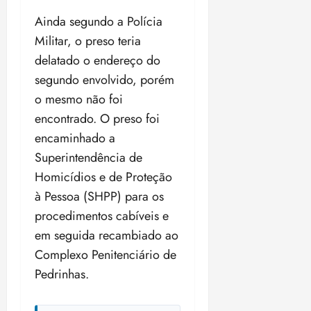
i
z
Ainda segundo a Polícia
Militar, o preso teria
ter
delatado o endereço do
04/08/202
segundo envolvido, porém
•
18:59
o mesmo não foi
encontrado. O preso foi
encaminhado a
Superintendência de
Homicídios e de Proteção
à Pessoa (SHPP) para os
procedimentos cabíveis e
em seguida recambiado ao
Complexo Penitenciário de
Pedrinhas.