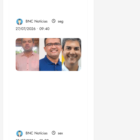
R$ 3 bi ao crime
organizado
BNC Notícias
seg
27/07/2026 • 09:40
Enilton: chapa de
Braide, Fufuca e
Lahesio revela a
verdadeira face da
aliança da direita no
Maranhão
BNC Notícias
sex