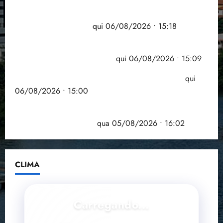
Flipelô começa em Salvador com música, poesia e
grande participação
qui 06/08/2026 • 15:18
Pesquisa mostra que 29,5% da renda é
comprometida com dívidas
qui 06/08/2026 • 15:09
Entenda o que muda com a nova Lei do Frete
qui
06/08/2026 • 15:00
Estudo sobre hepatites virais traça panorama da
doença em onze anos
qua 05/08/2026 • 16:02
CLIMA
Carregando...