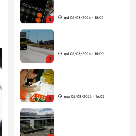
da renda é comprometida
com dívidas
qui 06/08/2026 • 15:09
2
Entenda o que muda com a
nova Lei do Frete
qui 06/08/2026 • 15:00
3
Estudo sobre hepatites virais
traça panorama da doença
em onze anos
qua 05/08/2026 • 16:02
4
CNJ acaba com
aposentadoria compulsória
como punição máxima para
juiz