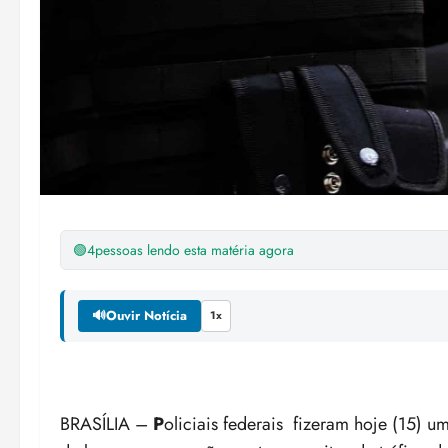
🟢
4
pessoas lendo esta matéria agora
🔊
Ouvir Notícia
1x
BRASÍLIA –
P
oliciais federais fizeram hoje (15)