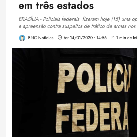
em três estados
BRASÍLIA - Policiais federais fizeram hoje (15) uma
e apreensão contra suspeitos de tráfico de armas nos
BNC Notícias
ter 14/01/2020 • 14:56
⚐ 1 min de lei