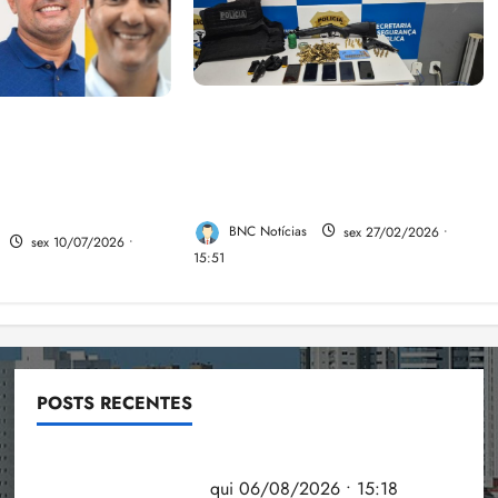
A PCMA, no Maiobão cumpre
pa de Braide,
mandados de prisões
esio revela a
preventivas e mandados de
ace da aliança da
busca e apreensão domiciliar:
aranhão
BNC Notícias
sex 27/02/2026 •
sex 10/07/2026 •
15:51
POSTS RECENTES
Flipelô começa em Salvador com música, poesia e
grande participação
qui 06/08/2026 • 15:18