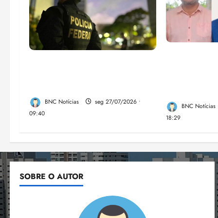
Enilton: cha
Em 2 meses, governo provoca
Fufuca e Lah
prejuízo de R$ 3 bi ao crime
verdadeira f
organizado
direita no M
BNC Notícias
seg 27/07/2026 •
BNC Notícias
09:40
18:29
SOBRE O AUTOR