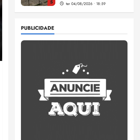
5
ter 04/08/2026 • 18:59
Flipelô começa em Salvador
com música, poesia e grande
PUBLICIDADE
participação
qui 06/08/2026 • 15:18
1
Pesquisa mostra que 29,5%
da renda é comprometida
com dívidas
qui 06/08/2026 • 15:09
2
Entenda o que muda com a
nova Lei do Frete
qui 06/08/2026 • 15:00
3