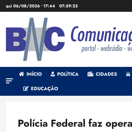
Ir
qui 06/08/2026 • 17:44
07:59:24
para
o
conteúdo
INÍCIO
POLÍTICA
CIDADES
EDUCAÇÃO
Polícia Federal faz oper