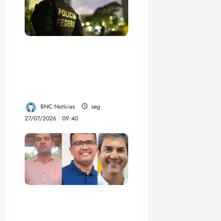
Em 2 meses, governo
provoca prejuízo de
R$ 3 bi ao crime
organizado
BNC Notícias
seg
27/07/2026 • 09:40
Enilton: chapa de
Braide, Fufuca e