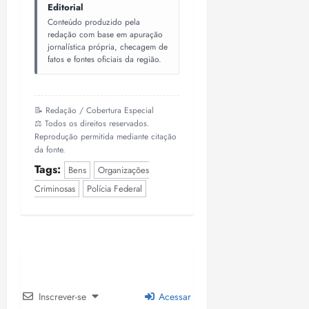
i
Editorial
z
Conteúdo produzido pela
redação com base em apuração
jornalística própria, checagem de
ter
fatos e fontes oficiais da região.
04/08/202
•
18:59
📝 Redação / Cobertura Especial
⚖️ Todos os direitos reservados.
Reprodução permitida mediante citação
da fonte.
Tags:
Bens
Organizações
Criminosas
Polícia Federal
Inscrever-se
Acessar