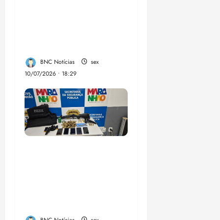
Lahesio revela a
verdadeira face da
aliança da direita no
Maranhão
BNC Notícias
sex
10/07/2026 • 18:29
A PCMA, no Maiobão
cumpre mandados de
prisões preventivas e
mandados de busca e
apreensão domiciliar: