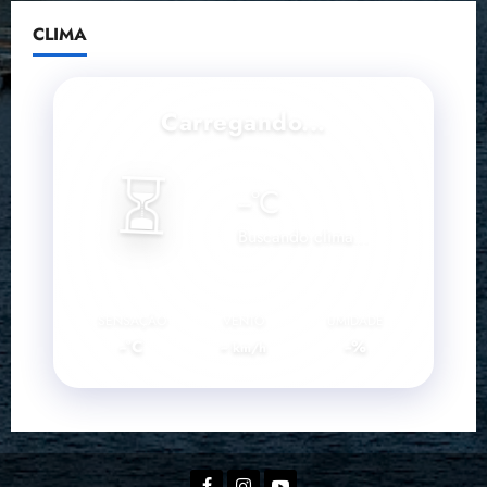
CLIMA
Carregando...
⏳
--
°C
Buscando clima...
SENSAÇÃO
VENTO
UMIDADE
--°C
--
--%
km/h
Facebook
Instagram
YouTube