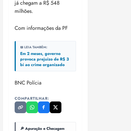
já chegam a R$ 548
o
n
15:09
15:18
milhões.
p
ç
u
a
n
e
Com informações da PF
i
m
ç
o
ã
n
📖 LEIA TAMBÉM:
o
z
Em 2 meses, governo
m
e
provoca prejuízo de R$ 3
á
a
bi ao crime organizado
x
n
i
o
m
BNC Polícia
s
a
p
qua
COMPARTILHAR:
a
05/08/202
r
•
a
16:02
j
u
🔎 Apuração e Checagem