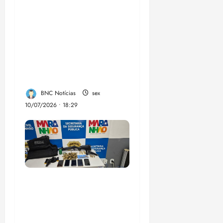
Enilton: chapa de
Braide, Fufuca e
Lahesio revela a
verdadeira face da
aliança da direita no
Maranhão
BNC Notícias
sex
10/07/2026 • 18:29
A PCMA, no Maiobão
cumpre mandados de
prisões preventivas e