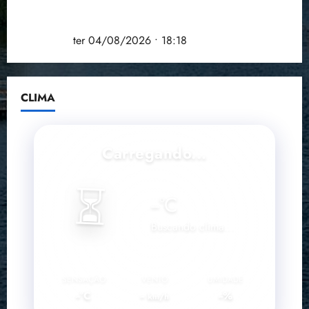
COMPEDE de Paço do Lumiar participa de evento
que debateu os 11 anos da Lei de inclusão
Brasileira
ter 04/08/2026 • 18:18
CLIMA
Carregando...
⏳
--
°C
Buscando clima...
SENSAÇÃO
VENTO
UMIDADE
--°C
--
--%
km/h