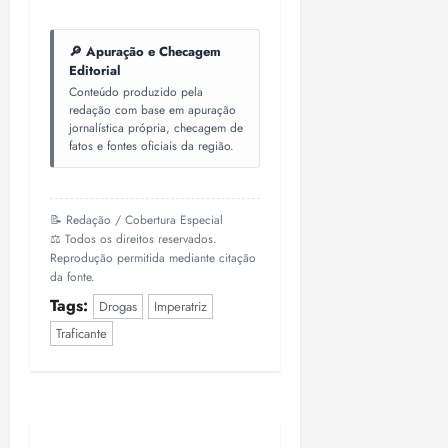
18:18
🔎 Apuração e Checagem
Editorial
Conteúdo produzido pela
redação com base em apuração
jornalística própria, checagem de
fatos e fontes oficiais da região.
📝 Redação / Cobertura Especial
⚖️ Todos os direitos reservados.
Reprodução permitida mediante citação
da fonte.
Tags:
Drogas
Imperatriz
Traficante