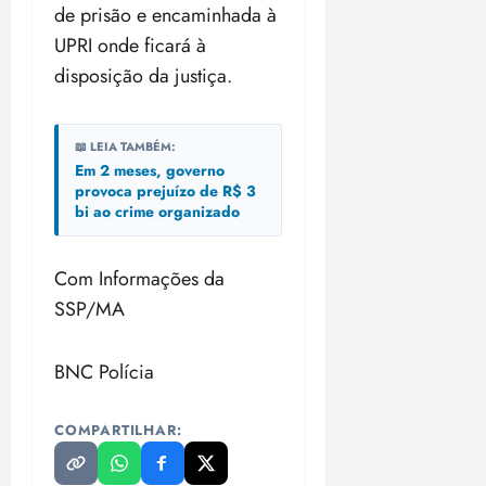
n
30/07/202
0
de prisão e encaminhada à
•
c
2
UPRI onde ficará à
20:09
l
6
disposição da justiça.
u
s
ter
ã
04/08/202
📖 LEIA TAMBÉM:
o
•
Em 2 meses, governo
B
18:32
provoca prejuízo de R$ 3
r
bi ao crime organizado
a
s
i
Com Informações da
l
SSP/MA
e
i
r
BNC Polícia
a
COMPARTILHAR:
ter
04/08/202
•