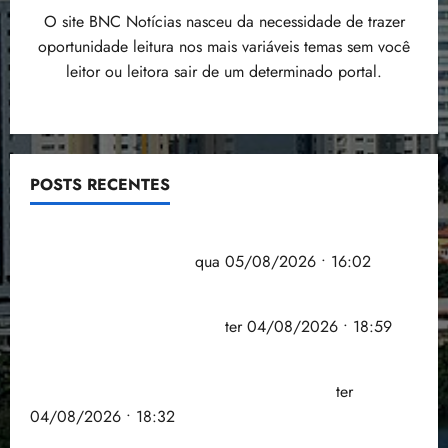
O site BNC Notícias nasceu da necessidade de trazer
oportunidade leitura nos mais variáveis temas sem você
leitor ou leitora sair de um determinado portal.
POSTS RECENTES
Estudo sobre hepatites virais traça panorama da
doença em onze anos
qua 05/08/2026 • 16:02
CNJ acaba com aposentadoria compulsória como
punição máxima para juiz
ter 04/08/2026 • 18:59
PSOL homologa candidatura de Professor Edmilson
à Câmara Federal nas eleições de 2026
ter
04/08/2026 • 18:32