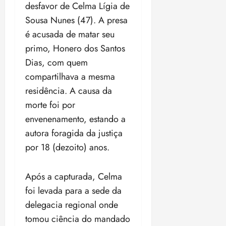
a
desfavor de Celma Lígia de
d
a
e
j
s
o
Sousa Nunes (47). A presa
t
d
u
i
d
e
e
i
é acusada de matar seu
l
a
u
r
z
e
primo, Honero dos Santos
P
o
a
i
Dias, com quem
o
s
l
ter
r
l
1
compartilhava a mesma
n
04/08/202
a
í
1
a
•
residência. A causa da
c
a
s
18:59
morte foi por
ter
i
n
e
04/08/202
envenenamento, estando a
a
o
l
•
F
s
e
autora foragida da justiça
18:18
e
d
i
por 18 (dezoito) anos.
d
a
ç
e
L
õ
r
e
Após a capturada, Celma
e
a
i
s
foi levada para a sede da
l
d
d
delegacia regional onde
e
e
tomou ciência do mandado
i
2
qui