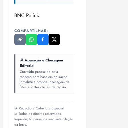
o
n
15:09
15:18
p
ç
BNC Polícia
u
a
n
e
i
m
COMPARTILHAR:
ç
o
ã
n
o
z
m
e
🔎 Apuração e Checagem
á
a
Editorial
x
n
Conteúdo produzido pela
i
o
redação com base em apuração
m
s
jornalística própria, checagem de
a
fatos e fontes oficiais da região.
p
qua
a
05/08/202
r
•
📝 Redação / Cobertura Especial
a
16:02
⚖️ Todos os direitos reservados.
j
Reprodução permitida mediante citação
u
da fonte.