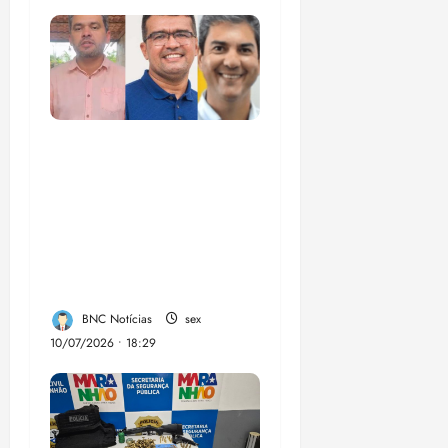
Enilton: chapa de
Braide, Fufuca e
Lahesio revela a
verdadeira face da
aliança da direita no
Maranhão
BNC Notícias
sex
10/07/2026 • 18:29