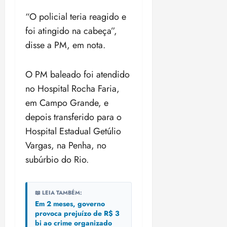
t
a
r
o
r
á
a
a
i
e
m
a
“O policial teria reagido e
x
n
d
s
t
e
n
i
o
foi atingido na cabeça”,
o
t
e
t
d
m
s
disse a PM, em nota.
r
r
i
e
a
i
a
d
p
qui
p
qua
a
ç
a
06/08/202
a
a
O PM baleado foi atendido
05/08/202
c
a
•
c
r
r
•
no Hospital Rocha Faria,
o
p
15:00
o
t
a
16:02
m
a
em Campo Grande, e
m
i
j
p
n
d
c
depois transferido para o
u
u
o
í
i
i
Hospital Estadual Getúlio
l
r
v
p
z
Vargas, na Penha, no
s
a
i
a
ó
m
subúrbio do Rio.
d
ç
ter
r
a
a
ã
04/08/202
i
d
s
o
•
a
a
📖 LEIA TAMBÉM:
18:59
c
d
Em 2 meses, governo
qui
qui
o
o
provoca prejuízo de R$ 3
06/08/202
06/08/202
m
bi ao crime organizado
e
•
•