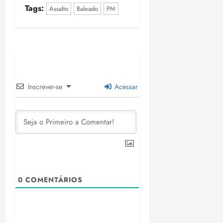
i
Tags:
Assalto
Baleado
PM
z
ter
04/08/202
•
18:59
Inscrever-se
Acessar
0
COMENTÁRIOS