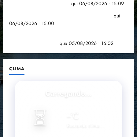
comprometida com dívidas
qui 06/08/2026 • 15:09
Entenda o que muda com a nova Lei do Frete
qui
06/08/2026 • 15:00
Estudo sobre hepatites virais traça panorama da
doença em onze anos
qua 05/08/2026 • 16:02
CLIMA
Carregando...
⏳
--
°C
Buscando clima...