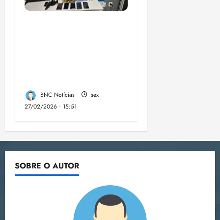
A PCMA, no Maiobão
cumpre mandados de
prisões preventivas e
mandados de busca e
apreensão domiciliar:
BNC Notícias
sex
27/02/2026 • 15:51
SOBRE O AUTOR