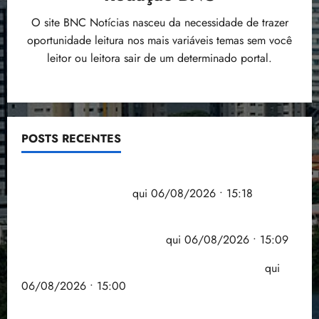
O site BNC Notícias nasceu da necessidade de trazer
oportunidade leitura nos mais variáveis temas sem você
leitor ou leitora sair de um determinado portal.
POSTS RECENTES
Flipelô começa em Salvador com música, poesia e
grande participação
qui 06/08/2026 • 15:18
Pesquisa mostra que 29,5% da renda é
comprometida com dívidas
qui 06/08/2026 • 15:09
Entenda o que muda com a nova Lei do Frete
qui
06/08/2026 • 15:00
Estudo sobre hepatites virais traça panorama da