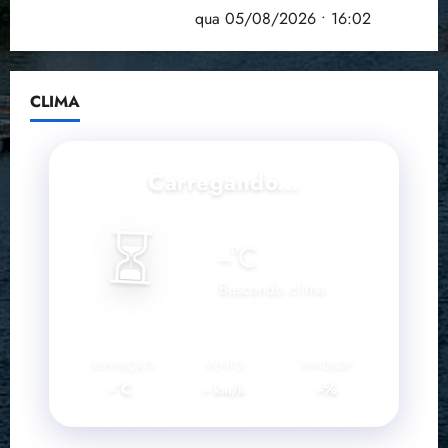
doença em onze anos
qua 05/08/2026 • 16:02
CLIMA
Carregando...
⏳
--
°C
Buscando clima...
SENSAÇÃO
VENTO
UMIDADE
--°C
--
--%
km/h