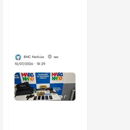
Enilton: chapa de
Braide, Fufuca e
Lahesio revela a
verdadeira face da
aliança da direita no
Maranhão
BNC Notícias
sex
10/07/2026 • 18:29
A PCMA, no Maiobão
cumpre mandados de
prisões preventivas e