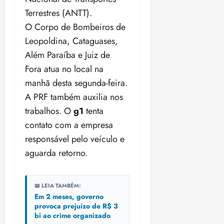
i
Terrestres (ANTT)
.
z
O Corpo de Bombeiros de
ter
Leopoldina, Cataguases,
04/08/202
Além Paraíba e Juiz de
•
Fora atua no local na
18:59
manhã desta segunda-feira.
A PRF também auxilia nos
trabalhos. O
g1
tenta
contato com a empresa
responsável pelo veículo e
aguarda retorno.
📖 LEIA TAMBÉM:
Em 2 meses, governo
provoca prejuízo de R$ 3
bi ao crime organizado