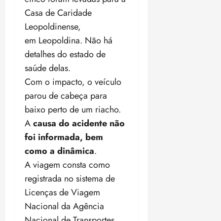
o
n
15:09
15:18
Casa de Caridade
p
ç
Leopoldinense,
u
a
em Leopoldina. Não há
n
e
i
m
detalhes do estado de
ç
o
saúde delas.
ã
n
Com o impacto, o veículo
o
z
m
parou de cabeça para
e
á
a
baixo perto de um riacho.
x
n
A
causa do acidente não
i
o
foi informada, bem
m
s
a
como a dinâmica
.
p
qua
A
viagem consta como
a
05/08/202
registrada no sistema de
r
•
Licenças de Viagem
a
16:02
j
Nacional da Agência
u
Nacional de Transportes