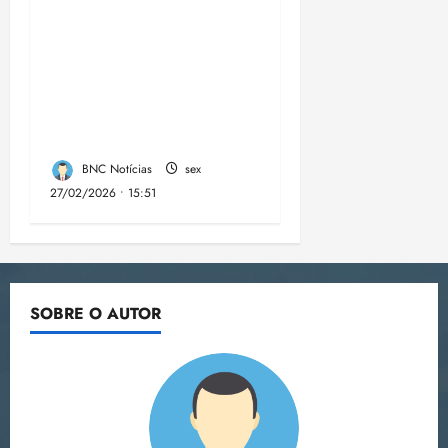
A PCMA, no Maiobão
cumpre mandados de
prisões preventivas e
mandados de busca e
apreensão domiciliar:
BNC Notícias
sex
27/02/2026 • 15:51
SOBRE O AUTOR