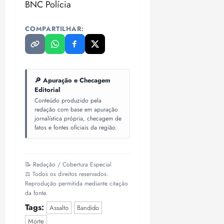
BNC Polícia
o
n
15:09
15:18
p
ç
u
COMPARTILHAR:
a
n
e
i
m
ç
o
ã
n
🔎 Apuração e Checagem
o
z
Editorial
m
e
Conteúdo produzido pela
á
a
redação com base em apuração
x
n
jornalística própria, checagem de
i
fatos e fontes oficiais da região.
o
m
s
a
p
qua
📝 Redação / Cobertura Especial
a
05/08/202
⚖️ Todos os direitos reservados.
r
Reprodução permitida mediante citação
•
da fonte.
a
16:02
j
Tags:
Assalto
Bandido
u
Morte