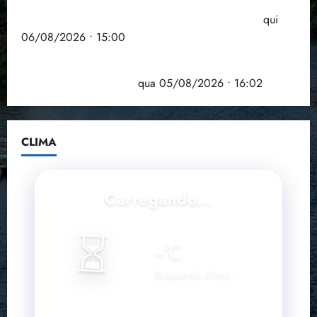
Entenda o que muda com a nova Lei do Frete
qui
06/08/2026 • 15:00
Estudo sobre hepatites virais traça panorama da
doença em onze anos
qua 05/08/2026 • 16:02
CLIMA
Carregando...
⏳
--
°C
Buscando clima...