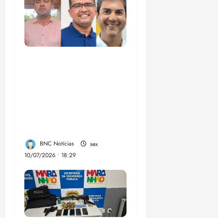
Enilton: chapa de
Braide, Fufuca e
Lahesio revela a
verdadeira face da
aliança da direita no
Maranhão
BNC Notícias
sex
10/07/2026 • 18:29