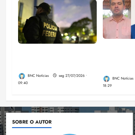
Enilton: cha
Em 2 meses, governo provoca
Fufuca e Lah
prejuízo de R$ 3 bi ao crime
verdadeira f
organizado
direita no M
BNC Notícias
seg 27/07/2026 •
BNC Notícias
09:40
18:29
SOBRE O AUTOR