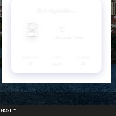
Carregando...
⏳
--
°C
Buscando clima...
SENSAÇÃO
VENTO
UMIDADE
--°C
--
--%
km/h
Z HOST ℠