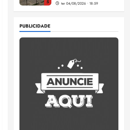
1
Pesquisa mostra que 29,5%
da renda é comprometida
PUBLICIDADE
com dívidas
qui 06/08/2026 • 15:09
2
Entenda o que muda com a
nova Lei do Frete
qui 06/08/2026 • 15:00
3
Estudo sobre hepatites virais
traça panorama da doença
em onze anos
qua 05/08/2026 • 16:02
4
CNJ acaba com