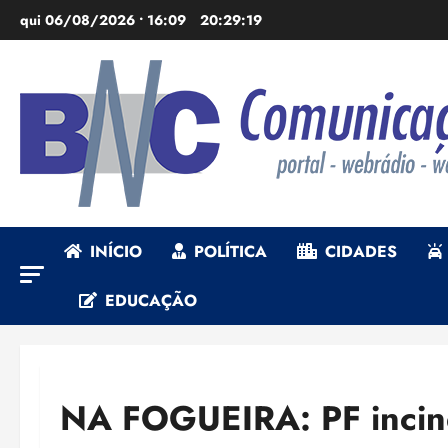
Ir
qui 06/08/2026 • 16:09
20:29:20
para
o
conteúdo
INÍCIO
POLÍTICA
CIDADES
EDUCAÇÃO
NA FOGUEIRA: PF incin