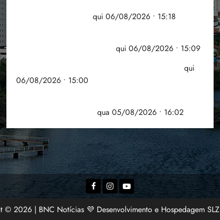
Flipelô começa em Salvador com música, poesia e
grande participação
qui 06/08/2026 • 15:18
Pesquisa mostra que 29,5% da renda é
comprometida com dívidas
qui 06/08/2026 • 15:09
Entenda o que muda com a nova Lei do Frete
qui
06/08/2026 • 15:00
Estudo sobre hepatites virais traça panorama da
doença em onze anos
qua 05/08/2026 • 16:02
Facebook
Instagram
YouTube
ht © 2026 | BNC Notícias 💜 Desenvolvimento e Hospedagem SL