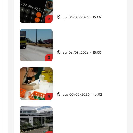
nova Lei do Frete
qui 06/08/2026 • 15:00
3
Estudo sobre hepatites virais
traça panorama da doença
em onze anos
qua 05/08/2026 • 16:02
4
CNJ acaba com
aposentadoria compulsória
como punição máxima para
juiz
5
ter 04/08/2026 • 18:59
Flipelô começa em Salvador
com música, poesia e grande
participação
qui 06/08/2026 • 15:18