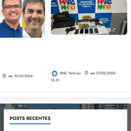
A PCMA, no Maiobão cumpre
pa de Braide,
mandados de prisões
esio revela a
preventivas e mandados de
ace da aliança da
busca e apreensão domiciliar:
aranhão
BNC Notícias
sex 27/02/2026 •
sex 10/07/2026 •
15:51
POSTS RECENTES