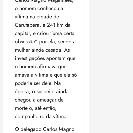
t
a
r
o
r
á
a
a
i
o homem conheceu a
e
m
a
x
n
d
s
t
e
n
vítima na cidade de
i
o
o
t
e
t
d
m
s
Carutapera, a 241 km da
r
r
i
e
a
capital, e criou “uma certa
i
a
d
p
qui
p
qua
a
ç
obsessão” por ela, sendo a
a
06/08/202
a
a
05/08/202
c
a
•
c
r
r
mulher ainda casada. As
•
o
p
15:00
o
t
a
16:02
investigações apontam que
m
a
m
i
j
p
o homem afirmava que
n
d
c
u
u
o
í
amava a vítima e que ela só
i
i
l
r
v
p
z
poderia ser dele. Na
s
a
i
a
época, o suspeito ainda
ó
m
d
ç
ter
r
a
chegou a ameaçar de
a
ã
04/08/202
i
d
s
o
morte o, até então,
•
a
a
18:59
companheiro da vítima.
c
d
qui
qui
o
o
06/08/202
06/08/202
O delegado Carlos Magno
m
e
•
•