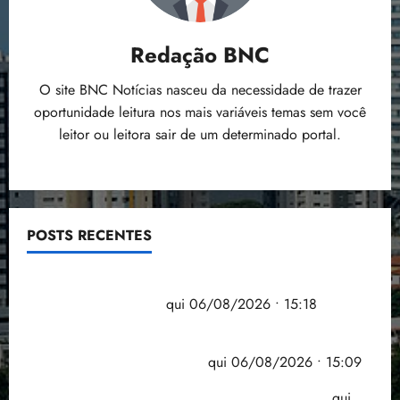
Redação BNC
O site BNC Notícias nasceu da necessidade de trazer
oportunidade leitura nos mais variáveis temas sem você
leitor ou leitora sair de um determinado portal.
POSTS RECENTES
Flipelô começa em Salvador com música, poesia e
grande participação
qui 06/08/2026 • 15:18
Pesquisa mostra que 29,5% da renda é
comprometida com dívidas
qui 06/08/2026 • 15:09
Entenda o que muda com a nova Lei do Frete
qui