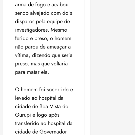
i
arma de fogo e acabou
z
sendo alvejado com dois
disparos pela equipe de
ter
investigadores. Mesmo
04/08/202
•
ferido e preso, o homem
18:59
não parou de ameaçar a
vítima, dizendo que seria
preso, mas que voltaria
para matar ela.
O homem foi socorrido e
levado ao hospital da
cidade de Boa Vista do
Gurupi e logo após
transferido ao hospital da
cidade de Governador