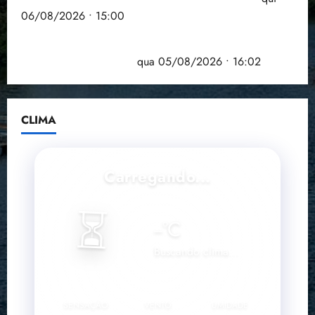
06/08/2026 • 15:00
Estudo sobre hepatites virais traça panorama da
doença em onze anos
qua 05/08/2026 • 16:02
CLIMA
Carregando...
⏳
--
°C
Buscando clima...
SENSAÇÃO
VENTO
UMIDADE