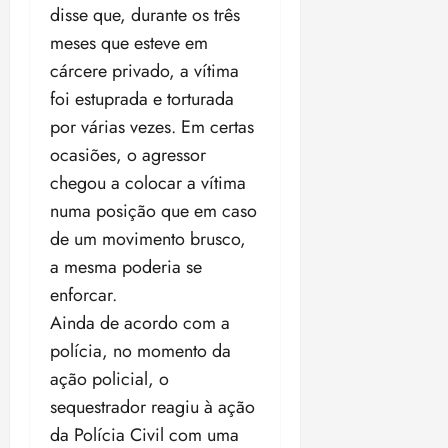
disse que, durante os três
o
n
15:09
15:18
p
ç
meses que esteve em
u
a
cárcere privado, a vítima
n
e
foi estuprada e torturada
i
m
ç
por várias vezes. Em certas
o
ã
n
ocasiões, o agressor
o
z
chegou a colocar a vítima
m
e
numa posição que em caso
á
a
x
n
de um movimento brusco,
i
o
a mesma poderia se
m
s
enforcar.
a
Ainda de acordo com a
p
qua
a
polícia, no momento da
05/08/202
r
•
ação policial, o
a
16:02
sequestrador reagiu à ação
j
u
da Polícia Civil com uma