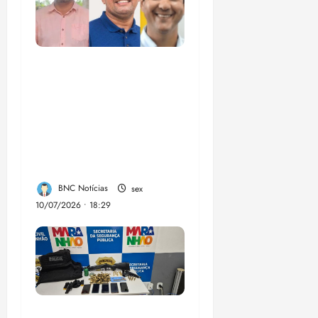
Enilton: chapa de
Braide, Fufuca e
Lahesio revela a
verdadeira face da
aliança da direita no
Maranhão
BNC Notícias
sex
10/07/2026 • 18:29
A PCMA, no Maiobão