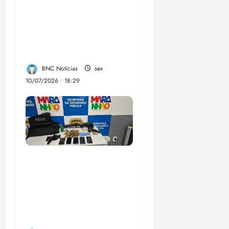
Lahesio revela a
verdadeira face da
aliança da direita no
Maranhão
BNC Notícias
sex
10/07/2026 • 18:29
A PCMA, no Maiobão
cumpre mandados de
prisões preventivas e
mandados de busca e
apreensão domiciliar: