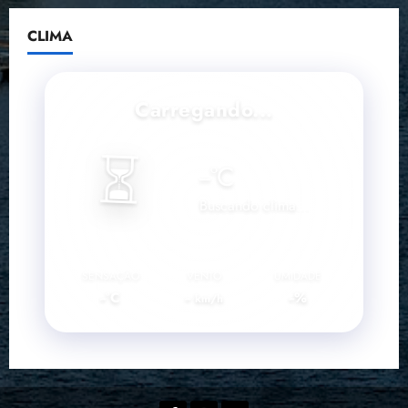
CLIMA
Carregando...
⏳
--
°C
Buscando clima...
SENSAÇÃO
VENTO
UMIDADE
--°C
--
--%
km/h