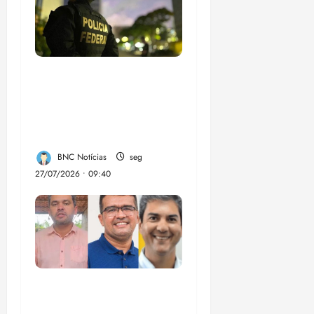
Em 2 meses, governo
provoca prejuízo de
R$ 3 bi ao crime
organizado
BNC Notícias
seg
27/07/2026 • 09:40
Enilton: chapa de
Braide, Fufuca e