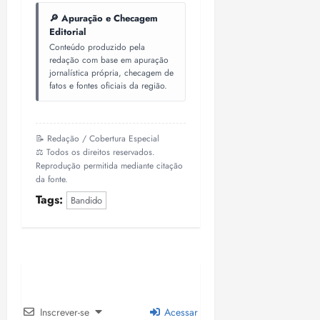
o
n
15:09
15:18
🔎 Apuração e Checagem
p
ç
Editorial
u
a
Conteúdo produzido pela
n
e
redação com base em apuração
i
jornalística própria, checagem de
m
fatos e fontes oficiais da região.
ç
o
ã
n
o
z
m
e
📝 Redação / Cobertura Especial
á
a
⚖️ Todos os direitos reservados.
Reprodução permitida mediante citação
x
n
da fonte.
i
o
m
Tags:
s
Bandido
a
p
qua
a
05/08/202
r
•
a
16:02
j
u
Inscrever-se
Acessar