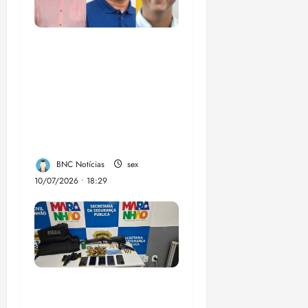
Enilton: chapa de
Braide, Fufuca e
Lahesio revela a
verdadeira face da
aliança da direita no
Maranhão
BNC Notícias
sex
10/07/2026 • 18:29
A PCMA, no Maiobão
cumpre mandados de