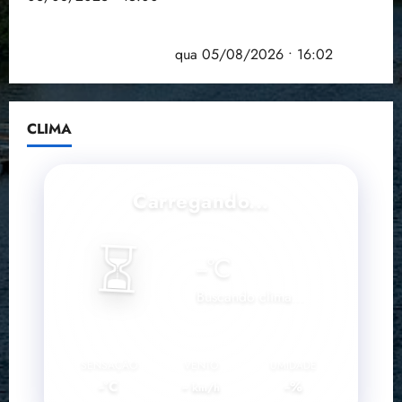
Estudo sobre hepatites virais traça panorama da
doença em onze anos
qua 05/08/2026 • 16:02
CLIMA
Carregando...
⏳
--
°C
Buscando clima...
SENSAÇÃO
VENTO
UMIDADE
--°C
--
--%
km/h