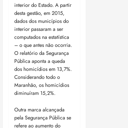
a
ç
a
06/08/202
a
a
interior do Estado. A partir
05/08/202
c
a
•
c
r
r
•
desta gestão, em 2015,
o
p
15:00
o
t
a
16:02
m
a
dados dos municípios do
m
i
j
p
n
d
c
interior passaram a ser
u
u
o
í
i
i
computados na estatística
l
r
v
p
z
– o que antes não ocorria.
s
a
i
a
ó
m
O relatório da Segurança
d
ç
ter
r
a
a
ã
Pública aponta a queda
04/08/202
i
d
s
o
•
dos homicídios em 13,7%.
a
a
18:59
c
Considerando todo o
d
qui
qui
o
o
Maranhão, os homicídios
06/08/202
06/08/202
m
e
•
•
diminuíram 15,2%.
o
n
15:09
15:18
p
ç
u
a
Outra marca alcançada
n
e
pela Segurança Pública se
i
m
refere ao aumento do
ç
o