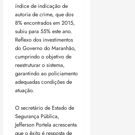
ã
índice de indicação de
n
o
z
autoria de crime, que dos
m
e
8% encontrados em 2015,
á
a
subiu para 55% este ano.
x
n
i
o
Reflexo dos investimentos
m
s
do Governo do Maranhão,
a
cumprindo o objetivo de
p
qua
reestruturar o sistema,
a
05/08/202
r
•
garantindo ao policiamento
a
16:02
adequadas condições de
j
atuação.
u
i
z
O secretário de Estado de
Segurança Pública,
ter
Jefferson Portela acrescenta
04/08/202
•
que o êxito é resposta de