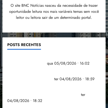
O site BNC Notícias nasceu da necessidade de trazer
oportunidade leitura nos mais variáveis temas sem você
leitor ou leitora sair de um determinado portal.
POSTS RECENTES
Estudo sobre hepatites virais traça panorama da
doença em onze anos
qua 05/08/2026 • 16:02
CNJ acaba com aposentadoria compulsória como
punição máxima para juiz
ter 04/08/2026 • 18:59
PSOL homologa candidatura de Professor Edmilson
à Câmara Federal nas eleições de 2026
ter
04/08/2026 • 18:32