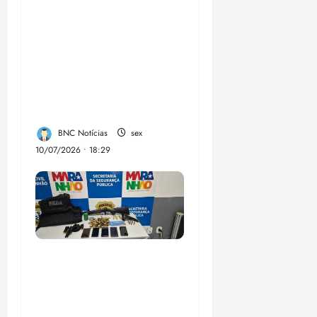
Enilton: chapa de
Braide, Fufuca e
Lahesio revela a
verdadeira face da
aliança da direita no
Maranhão
BNC Notícias
sex
10/07/2026 • 18:29
A PCMA, no Maiobão
cumpre mandados de
prisões preventivas e