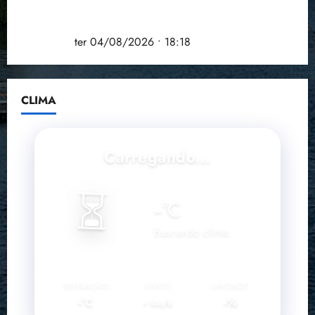
COMPEDE de Paço do Lumiar participa de evento
que debateu os 11 anos da Lei de inclusão
Brasileira
ter 04/08/2026 • 18:18
CLIMA
Carregando...
⏳
--
°C
Buscando clima...
SENSAÇÃO
VENTO
UMIDADE
--°C
--
--%
km/h