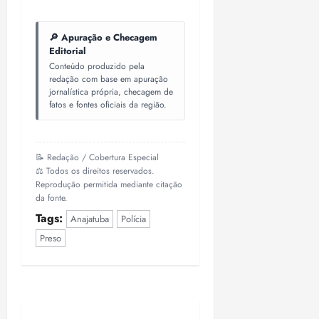
a
d
a
e
j
s
o
t
d
u
i
🔎 Apuração e Checagem
d
e
e
i
l
Editorial
a
u
r
z
e
Conteúdo produzido pela
P
o
a
redação com base em apuração
i
o
s
l
jornalística própria, checagem de
ter
r
l
1
fatos e fontes oficiais da região.
n
04/08/202
a
í
1
a
•
c
a
s
18:59
ter
i
n
e
📝 Redação / Cobertura Especial
04/08/202
a
o
l
⚖️ Todos os direitos reservados.
•
F
s
e
Reprodução permitida mediante citação
18:18
e
da fonte.
d
i
d
a
ç
Tags:
Anajatuba
Polícia
e
L
õ
Preso
r
e
e
a
i
s
l
d
d
e
e
i
2
qui