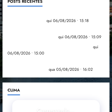
POSTS RECENTES
Flipelô começa em Salvador com música, poesia e
grande participação
qui 06/08/2026 • 15:18
Pesquisa mostra que 29,5% da renda é
comprometida com dívidas
qui 06/08/2026 • 15:09
Entenda o que muda com a nova Lei do Frete
qui
06/08/2026 • 15:00
Estudo sobre hepatites virais traça panorama da
doença em onze anos
qua 05/08/2026 • 16:02
CLIMA
Carregando...