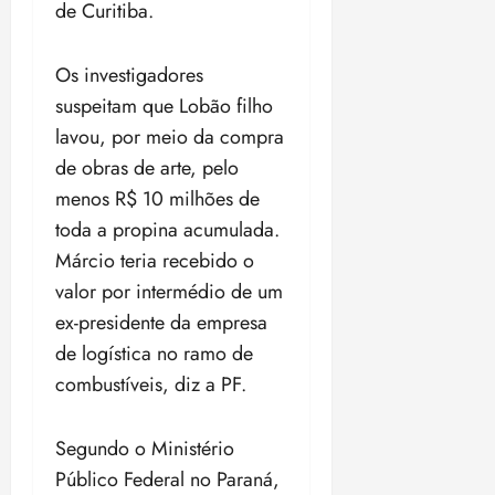
t
a
r
o
de Curitiba.
r
á
a
a
i
e
m
a
x
n
d
s
t
e
n
i
o
Os investigadores
o
t
e
t
d
m
s
r
r
suspeitam que Lobão filho
i
e
a
i
a
d
p
qui
p
lavou, por meio da compra
qua
a
ç
a
06/08/202
a
a
05/08/202
de obras de arte, pelo
c
a
•
c
r
r
•
o
menos R$ 10 milhões de
p
15:00
o
t
a
16:02
m
a
m
toda a propina acumulada.
i
j
p
n
d
c
u
Márcio teria recebido o
u
o
í
i
i
valor por intermédio de um
l
r
v
p
z
s
a
ex-presidente da empresa
i
a
ó
m
d
ç
de logística no ramo de
ter
r
a
a
ã
04/08/202
combustíveis, diz a PF.
i
d
s
o
•
a
a
18:59
c
d
Segundo o Ministério
qui
qui
o
o
06/08/202
06/08/202
Público Federal no Paraná,
m
e
•
•