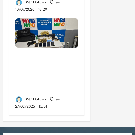
BNC Notícias
sex
10/07/2026 • 18:29
A PCMA, no Maiobão
cumpre mandados de
prisões preventivas e
mandados de busca e
apreensão domiciliar:
BNC Notícias
sex
27/02/2026 • 15:51