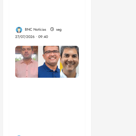
provoca prejuízo de
R$ 3 bi ao crime
organizado
BNC Notícias
seg
27/07/2026 • 09:40
Enilton: chapa de
Braide, Fufuca e
Lahesio revela a
verdadeira face da
aliança da direita no
Maranhão