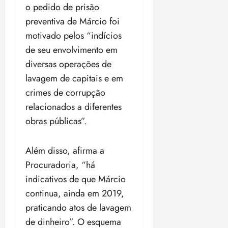
o pedido de prisão
o
n
15:09
15:18
p
ç
preventiva de Márcio foi
u
a
motivado pelos “indícios
n
e
de seu envolvimento em
i
m
diversas operações de
ç
o
ã
n
lavagem de capitais e em
o
z
crimes de corrupção
m
e
relacionados a diferentes
á
a
x
obras públicas”.
n
i
o
m
s
Além disso, afirma a
a
Procuradoria, “há
p
qua
a
05/08/202
indicativos de que Márcio
r
•
continua, ainda em 2019,
a
16:02
praticando atos de lavagem
j
u
de dinheiro”. O esquema