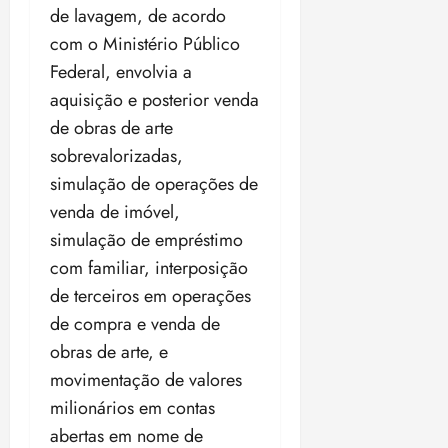
i
de lavagem, de acordo
z
com o Ministério Público
Federal, envolvia a
ter
04/08/202
aquisição e posterior venda
•
de obras de arte
18:59
sobrevalorizadas,
simulação de operações de
venda de imóvel,
simulação de empréstimo
com familiar, interposição
de terceiros em operações
de compra e venda de
obras de arte, e
movimentação de valores
milionários em contas
abertas em nome de