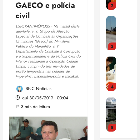
e
n
r
F
r
GAECO e polícia
i
ç
t
a
r
o
E
civil
s
a
a
i
e
m
n
a
e
d
s
t
e
t
ESPERANTINÓPOLIS - Na manhã desta
m
m
o
t
e
t
quarta-feira, o Grupo de Atuação
e
o
S
r
r
Especial de Combate às Organizações
i
3
n
s
a
Criminosas (Gaeco) do Ministério
i
a
d
qui
Público do Maranhão, o 1º
d
t
l
a
ç
a
06/08/202
Departamento de Combate à Corrupção
E
a
r
v
c
a
e a Superintendência da Polícia Civil do
•
c
s
o
a
Interior realizaram a Operação Cidade
a
o
p
15:00
o
Limpa, cumprindo três mandados de
t
q
q
d
m
a
m
prisão temporária nas cidades de
u
u
u
o
p
Imperatriz, Esperantinópolis e Bacabal.
n
d
4
d
e
e
r
u
o
í
o
m
BNC Notícias
2
c
l
r
v
C
s
u
9
o
s
a
qui 30/05/2019 • 00:04
i
N
o
d
,
m
ó
m
d
⚐ 3 min de leitura
J
b
a
5
m
r
a
a
a
r
c
%
ú
i
d
s
5
c
e
o
d
s
a
a
a
h
m
a
i
c
d
F
qui
b
e
a
r
c
o
o