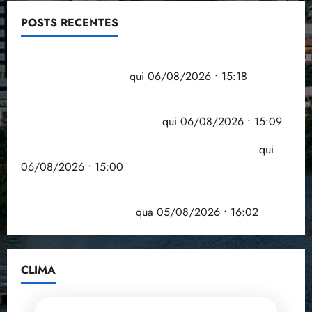
POSTS RECENTES
Flipelô começa em Salvador com música, poesia e
grande participação
qui 06/08/2026 • 15:18
Pesquisa mostra que 29,5% da renda é
comprometida com dívidas
qui 06/08/2026 • 15:09
Entenda o que muda com a nova Lei do Frete
qui
06/08/2026 • 15:00
Estudo sobre hepatites virais traça panorama da
doença em onze anos
qua 05/08/2026 • 16:02
CLIMA