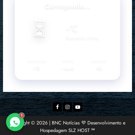
Carregando...
⏳
--
°C
Buscando clima...
SENSAÇÃO
VENTO
UMIDADE
--°C
--
--%
km/h
Facebook
Instagram
YouTube
1
Copyright © 2026 | BNC Notícias 💜 Desenvolvimento e
Hospedagem SLZ HOST ℠