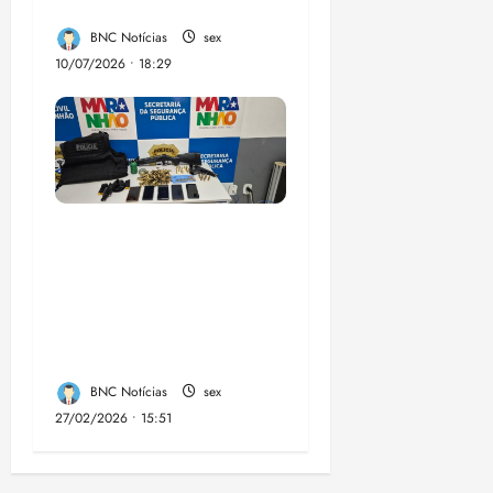
Maranhão
BNC Notícias
sex
10/07/2026 • 18:29
A PCMA, no Maiobão
cumpre mandados de
prisões preventivas e
mandados de busca e
apreensão domiciliar:
BNC Notícias
sex
27/02/2026 • 15:51