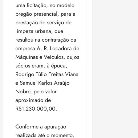
z
uma licitação, no modelo
pregão presencial, para a
ter
prestação do serviço de
04/08/202
•
limpeza urbana, que
18:59
resultou na contratação da
empresa A. R. Locadora de
Máquinas e Veículos, cujos
sócios eram, à época,
Rodrigo Túlio Freitas Viana
e Samuel Karlos Araújo
Nobre, pelo valor
aproximado de
R$1.230.000,00.
Conforme a apuração
realizada até o momento,