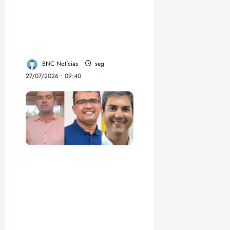
Em 2 meses, governo
provoca prejuízo de
R$ 3 bi ao crime
organizado
BNC Notícias
seg
27/07/2026 • 09:40
Enilton: chapa de
Braide, Fufuca e
Lahesio revela a
verdadeira face da
aliança da direita no