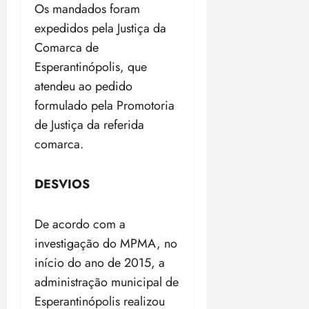
Os mandados foram
p
ç
u
expedidos pela Justiça da
a
n
e
Comarca de
i
m
Esperantinópolis, que
ç
o
atendeu ao pedido
ã
n
o
z
formulado pela Promotoria
m
e
de Justiça da referida
á
a
comarca.
x
n
i
o
m
s
DESVIOS
a
p
qua
De acordo com a
a
05/08/202
r
•
investigação do MPMA, no
a
16:02
início do ano de 2015, a
j
administração municipal de
u
i
Esperantinópolis realizou