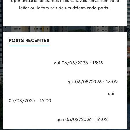
oportunidade leitura nos mais variáveis temas sem você
leitor ou leitora sair de um determinado portal.
POSTS RECENTES
Flipelô começa em Salvador com música, poesia e
grande participação
qui 06/08/2026 • 15:18
Pesquisa mostra que 29,5% da renda é
comprometida com dívidas
qui 06/08/2026 • 15:09
Entenda o que muda com a nova Lei do Frete
qui
06/08/2026 • 15:00
Estudo sobre hepatites virais traça panorama da
doença em onze anos
qua 05/08/2026 • 16:02