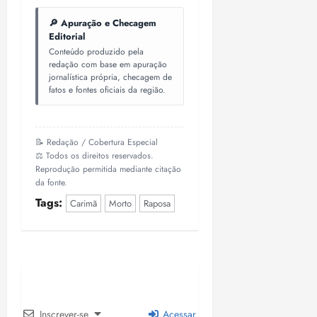
o
n
15:09
15:18
🔎 Apuração e Checagem
p
ç
Editorial
u
a
Conteúdo produzido pela
n
e
redação com base em apuração
i
m
jornalística própria, checagem de
ç
o
fatos e fontes oficiais da região.
ã
n
o
z
m
e
📝 Redação / Cobertura Especial
á
a
⚖️ Todos os direitos reservados.
x
n
Reprodução permitida mediante citação
i
o
da fonte.
m
s
Tags:
Carimã
Morto
Raposa
a
p
qua
a
05/08/202
r
•
a
16:02
j
u
Inscrever-se
Acessar