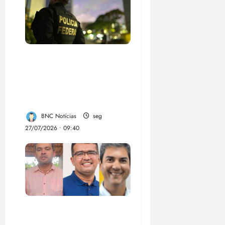
Em 2 meses, governo
provoca prejuízo de
R$ 3 bi ao crime
organizado
BNC Notícias
seg
27/07/2026 • 09:40
Enilton: chapa de
Braide, Fufuca e