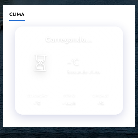
CLIMA
Carregando...
⏳
--
°C
Buscando clima...
SENSAÇÃO
VENTO
UMIDADE
--°C
--
--%
km/h