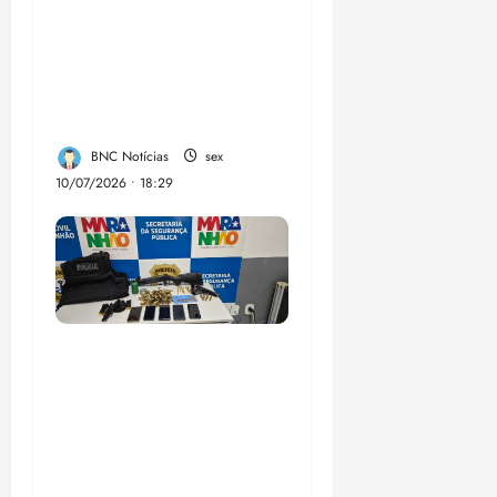
Lahesio revela a
verdadeira face da
aliança da direita no
Maranhão
BNC Notícias
sex
10/07/2026 • 18:29
A PCMA, no Maiobão
cumpre mandados de
prisões preventivas e
mandados de busca e
apreensão domiciliar: