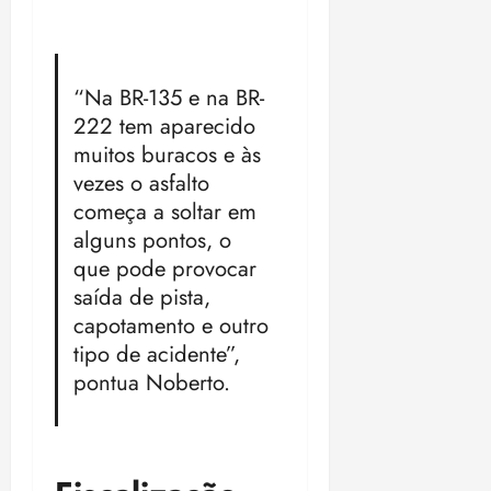
o
n
15:09
15:18
p
ç
u
a
n
e
“Na BR-135 e na BR-
i
m
222 tem aparecido
ç
o
muitos buracos e às
ã
n
vezes o asfalto
o
z
começa a soltar em
m
e
á
a
alguns pontos, o
x
n
que pode provocar
i
o
saída de pista,
m
s
capotamento e outro
a
tipo de acidente”,
p
qua
a
pontua Noberto.
05/08/202
r
•
a
16:02
j
u