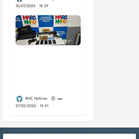
10/07/2026 • 18:29
A PCMA, no Maiobão
cumpre mandados de
prisões preventivas e
mandados de busca e
apreensão domiciliar:
BNC Notícias
sex
27/02/2026 • 15:51