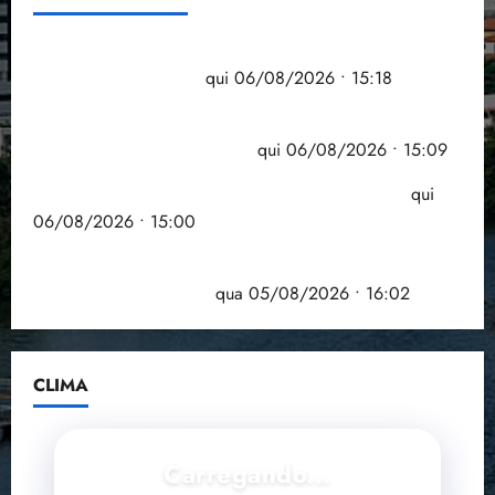
Flipelô começa em Salvador com música, poesia e
grande participação
qui 06/08/2026 • 15:18
Pesquisa mostra que 29,5% da renda é
comprometida com dívidas
qui 06/08/2026 • 15:09
Entenda o que muda com a nova Lei do Frete
qui
06/08/2026 • 15:00
Estudo sobre hepatites virais traça panorama da
doença em onze anos
qua 05/08/2026 • 16:02
CLIMA
Carregando...