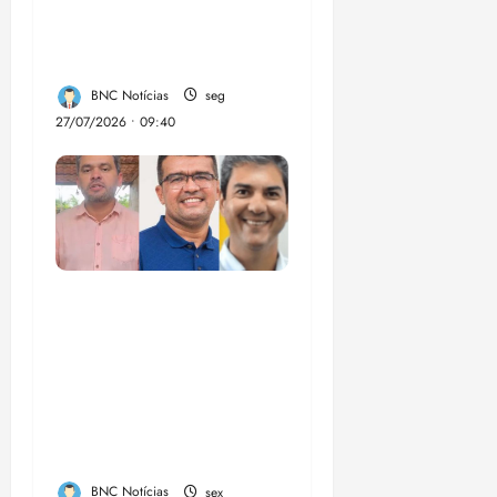
R$ 3 bi ao crime
organizado
BNC Notícias
seg
27/07/2026 • 09:40
Enilton: chapa de
Braide, Fufuca e
Lahesio revela a
verdadeira face da
aliança da direita no
Maranhão
BNC Notícias
sex