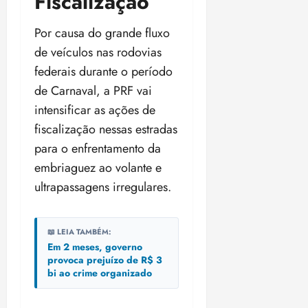
Fiscalização
i
z
Por causa do grande fluxo
de veículos nas rodovias
ter
04/08/202
federais durante o período
•
de Carnaval, a PRF vai
18:59
intensificar as ações de
fiscalização nessas estradas
para o enfrentamento da
embriaguez ao volante e
ultrapassagens irregulares.
📖 LEIA TAMBÉM:
Em 2 meses, governo
provoca prejuízo de R$ 3
bi ao crime organizado