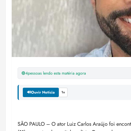
🟢
4
pessoas lendo esta matéria agora
🔊
Ouvir Notícia
1x
SÃO PAULO – O ator Luiz Carlos Araújo foi encont