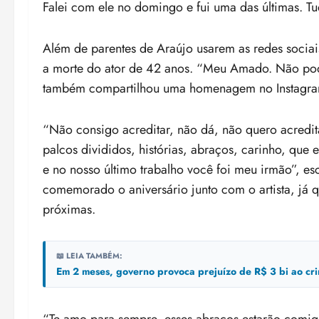
Falei com ele no domingo e fui uma das últimas. Tud
Além de parentes de Araújo usarem as redes socia
a morte do ator de 42 anos. “Meu Amado. Não pode 
também compartilhou uma homenagem no Instagram
“Não consigo acreditar, não dá, não quero acredit
palcos divididos, histórias, abraços, carinho, que 
e no nosso último trabalho você foi meu irmão”, e
comemorado o aniversário junto com o artista, já 
próximas.
📖 LEIA TAMBÉM:
Em 2 meses, governo provoca prejuízo de R$ 3 bi ao cr
“Te amo para sempre, esses abraços estarão comig