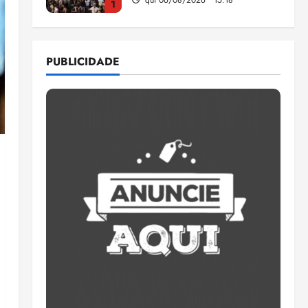
1
Pesquisa mostra que 29,5%
da renda é comprometida
PUBLICIDADE
com dívidas
qui 06/08/2026 • 15:09
2
Entenda o que muda com a
nova Lei do Frete
qui 06/08/2026 • 15:00
3
Estudo sobre hepatites virais
traça panorama da doença
em onze anos
qua 05/08/2026 • 16:02
4
CNJ acaba com