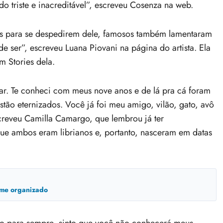
o triste e inacreditável”, escreveu Cosenza na web.
is para se despedirem dele, famosos também lamentaram
ser”, escreveu Luana Piovani na página do artista. Ela
 Stories dela.
ar. Te conheci com meus nove anos e de lá pra cá foram
estão eternizados. Você já foi meu amigo, vilão, gato, avô
screveu Camilla Camargo, que lembrou já ter
que ambos eram librianos e, portanto, nasceram em datas
ime organizado
o para sempre, sinto que você não conhecerá meus