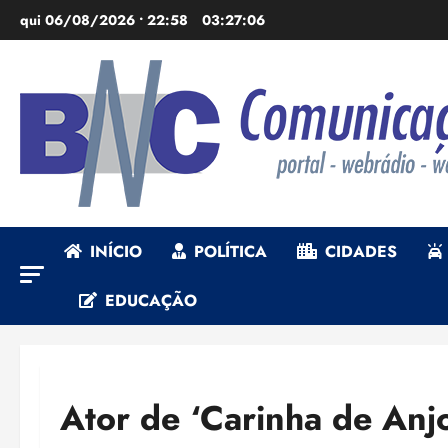
Ir
qui 06/08/2026 • 22:58
03:27:07
para
o
conteúdo
INÍCIO
POLÍTICA
CIDADES
EDUCAÇÃO
Ator de ‘Carinha de Anj