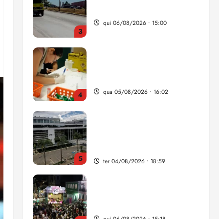
nova Lei do Frete
qui 06/08/2026 • 15:00
3
Estudo sobre hepatites virais
traça panorama da doença
em onze anos
qua 05/08/2026 • 16:02
4
CNJ acaba com
aposentadoria compulsória
como punição máxima para
juiz
5
ter 04/08/2026 • 18:59
Flipelô começa em Salvador
com música, poesia e grande
participação
qui 06/08/2026 • 15:18