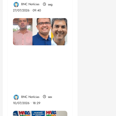
BNC Notícias
seg
18:18
27/07/2026 • 09:40
Enilton: chapa de
Braide, Fufuca e
Lahesio revela a
verdadeira face da
aliança da direita no
Maranhão
BNC Notícias
sex
10/07/2026 • 18:29