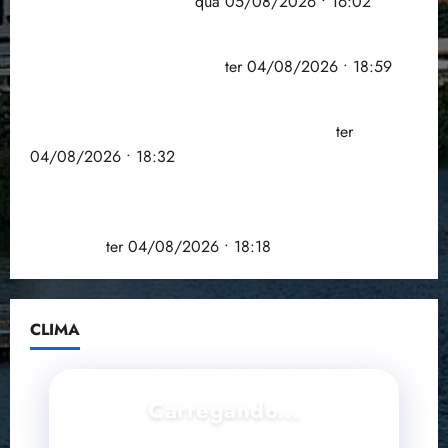
doença em onze anos
qua 05/08/2026 • 16:02
CNJ acaba com aposentadoria compulsória como
punição máxima para juiz
ter 04/08/2026 • 18:59
PSOL homologa candidatura de Professor Edmilson
à Câmara Federal nas eleições de 2026
ter
04/08/2026 • 18:32
COMPEDE de Paço do Lumiar participa de evento
que debateu os 11 anos da Lei de inclusão
Brasileira
ter 04/08/2026 • 18:18
CLIMA
Carregando...