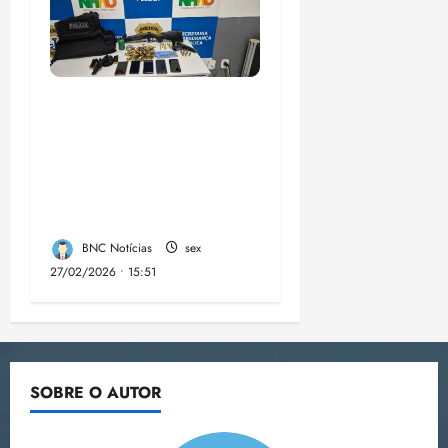
A PCMA, no Maiobão
cumpre mandados de
prisões preventivas e
mandados de busca e
apreensão domiciliar:
BNC Notícias
sex
27/02/2026 • 15:51
SOBRE O AUTOR