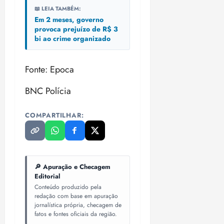
i
📖 LEIA TAMBÉM:
z
Em 2 meses, governo
provoca prejuízo de R$ 3
ter
bi ao crime organizado
04/08/202
•
Fonte: Epoca
18:59
BNC Polícia
COMPARTILHAR:
🔎 Apuração e Checagem
Editorial
Conteúdo produzido pela
redação com base em apuração
jornalística própria, checagem de
fatos e fontes oficiais da região.