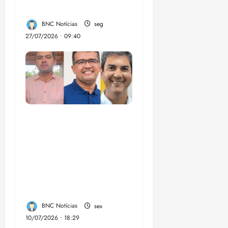
organizado
BNC Notícias
seg
27/07/2026 • 09:40
Enilton: chapa de
Braide, Fufuca e
Lahesio revela a
verdadeira face da
aliança da direita no
Maranhão
BNC Notícias
sex
10/07/2026 • 18:29