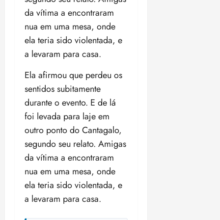
o
n
15:09
15:18
da vítima a encontraram
p
ç
nua em uma mesa, onde
u
a
ela teria sido violentada, e
n
e
i
m
a levaram para casa.
ç
o
ã
n
Ela afirmou que perdeu os
o
z
sentidos subitamente
m
e
durante o evento. E de lá
á
a
x
foi levada para laje em
n
i
o
outro ponto do Cantagalo,
m
s
segundo seu relato. Amigas
a
da vítima a encontraram
p
qua
a
nua em uma mesa, onde
05/08/202
r
•
ela teria sido violentada, e
a
16:02
a levaram para casa.
j
u