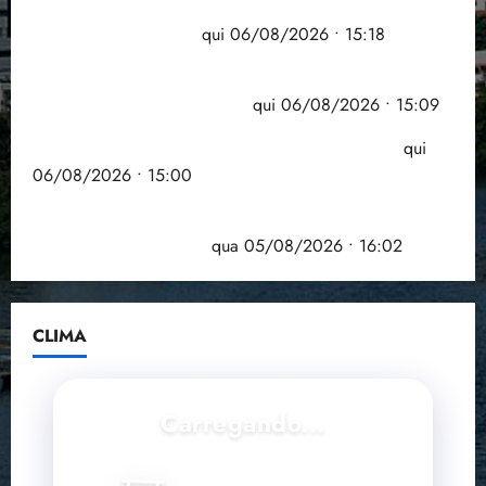
Flipelô começa em Salvador com música, poesia e
grande participação
qui 06/08/2026 • 15:18
Pesquisa mostra que 29,5% da renda é
comprometida com dívidas
qui 06/08/2026 • 15:09
Entenda o que muda com a nova Lei do Frete
qui
06/08/2026 • 15:00
Estudo sobre hepatites virais traça panorama da
doença em onze anos
qua 05/08/2026 • 16:02
CLIMA
Carregando...