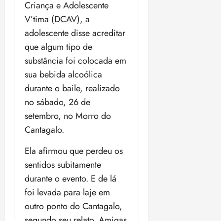
t
a
r
o
r
Criança e Adolescente
á
a
a
i
e
m
a
x
n
V’tima (DCAV), a
d
s
t
e
n
i
o
adolescente disse acreditar
o
t
e
t
d
m
s
r
r
que algum tipo de
i
e
a
i
a
d
p
qui
p
substância foi colocada em
qua
a
ç
a
06/08/202
a
a
05/08/202
sua bebida alcoólica
c
a
•
c
r
r
•
o
durante o baile, realizado
p
15:00
o
t
a
16:02
m
a
m
no sábado, 26 de
i
j
p
n
d
c
u
setembro, no Morro do
u
o
í
i
i
Cantagalo.
l
r
v
p
z
s
a
i
a
Ela afirmou que perdeu os
ó
m
d
ç
ter
r
sentidos subitamente
a
a
ã
04/08/202
i
d
s
durante o evento. E de lá
o
•
a
a
18:59
foi levada para laje em
c
d
qui
qui
outro ponto do Cantagalo,
o
o
06/08/202
06/08/202
m
e
segundo seu relato. Amigas
•
•