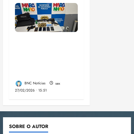
A PCMA, no Maiobão
cumpre mandados de
prisões preventivas e
mandados de busca e
apreensão domiciliar:
BNC Notícias
sex
27/02/2026 • 15:51
SOBRE O AUTOR