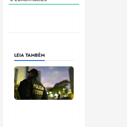
LEIA TAMBÉM
Em 2 meses, governo
provoca prejuízo de
R$ 3 bi ao crime