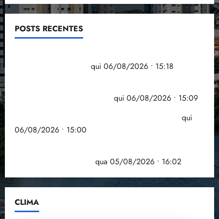
POSTS RECENTES
Flipelô começa em Salvador com música, poesia e
grande participação
qui 06/08/2026 • 15:18
Pesquisa mostra que 29,5% da renda é
comprometida com dívidas
qui 06/08/2026 • 15:09
Entenda o que muda com a nova Lei do Frete
qui
06/08/2026 • 15:00
Estudo sobre hepatites virais traça panorama da
doença em onze anos
qua 05/08/2026 • 16:02
CLIMA