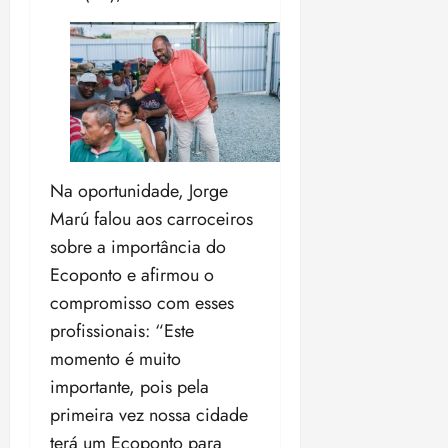
o
n
15:09
15:18
p
ç
u
a
n
e
i
m
ç
o
ã
n
o
z
Na oportunidade, Jorge
m
e
á
a
Marú falou aos carroceiros
x
n
sobre a importância do
i
o
Ecoponto e afirmou o
m
s
a
compromisso com esses
p
profissionais: “Este
qua
a
05/08/202
momento é muito
r
•
importante, pois pela
a
16:02
j
primeira vez nossa cidade
u
terá um Ecoponto para