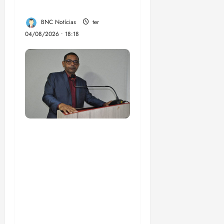
inclusão Brasileira
BNC Notícias
ter
04/08/2026 • 18:18
Vereador Ednilson do
Kantão celebra com a
comunidade chegada
do transporte
metropolitano na
região da Estrada de
Santana