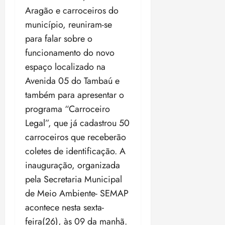
t
a
r
o
r
á
a
Aragão e carroceiros do
a
i
e
m
a
x
n
d
s
município, reuniram-se
t
e
n
i
o
o
t
e
t
d
para falar sobre o
m
s
r
r
i
e
a
funcionamento do novo
i
a
d
p
qui
p
qua
espaço localizado na
a
ç
a
06/08/202
a
a
05/08/202
c
a
Avenida 05 do Tambaú e
•
c
r
r
•
o
p
15:00
o
t
a
também para apresentar o
16:02
m
a
m
i
j
programa “Carroceiro
p
n
d
c
u
u
Legal”, que já cadastrou 50
o
í
i
i
l
r
v
carroceiros que receberão
p
z
s
a
i
a
coletes de identificação. A
ó
m
d
ç
ter
inauguração, organizada
r
a
a
ã
04/08/202
i
d
pela Secretaria Municipal
s
o
•
a
a
de Meio Ambiente- SEMAP
18:59
c
d
qui
qui
acontece nesta sexta-
o
o
06/08/202
06/08/202
feira(26), às 09 da manhã.
m
e
•
•