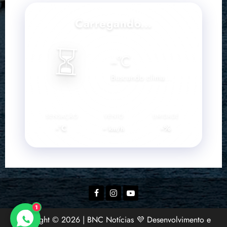
Carregando...
⏳
--
°C
Buscando clima...
SENSAÇÃO
VENTO
UMIDADE
--°C
--
--%
km/h
Facebook
Instagram
YouTube
1
Copyright © 2026 | BNC Notícias 💜 Desenvolvimento e