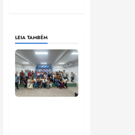
LEIA TAMBÉM
COMPEDE de Paço do
Lumiar participa de
evento que debateu
os 11 anos da Lei de