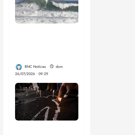
El Niño pode
aumentar casos de
chikungunya e
dengue no Brasil
BNC Notícias
dom
26/07/2026 • 09:29
Dez cidades mais