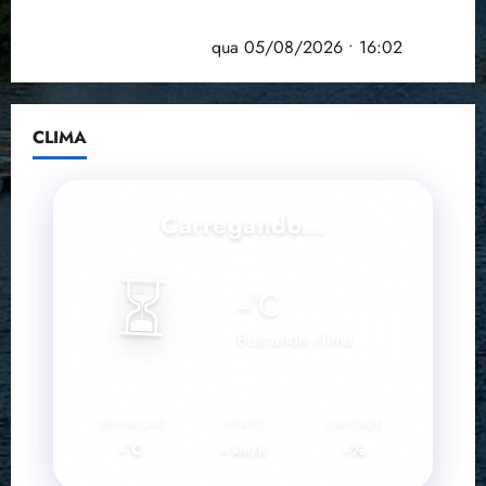
Estudo sobre hepatites virais traça panorama da
doença em onze anos
qua 05/08/2026 • 16:02
CLIMA
Carregando...
⏳
--
°C
Buscando clima...
SENSAÇÃO
VENTO
UMIDADE
--°C
--
--%
km/h