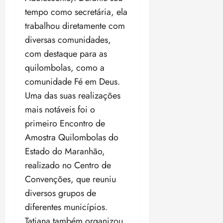
o
n
15:09
tempo como secretária, ela
15:18
p
ç
trabalhou diretamente com
u
a
diversas comunidades,
n
e
i
m
com destaque para as
ç
o
quilombolas, como a
ã
n
comunidade Fé em Deus.
o
z
Uma das suas realizações
m
e
á
a
mais notáveis foi o
x
n
primeiro Encontro de
i
o
Amostra Quilombolas do
m
s
a
Estado do Maranhão,
p
realizado no Centro de
qua
a
05/08/202
Convenções, que reuniu
r
•
diversos grupos de
a
16:02
j
diferentes municípios.
u
Tatiana também organizou