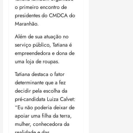
i
o primeiro encontro de
z
presidentes do CMDCA do
Maranhão.
ter
04/08/202
•
Além de sua atuação no
18:59
serviço público, Tatiana é
empreendedora e dona de
uma loja de roupas.
Tatiana destaca o fator
determinante que a fez
decidir pela escolha da
pré-candidata Luiza Calvet:
“Eu não poderia deixar de
apoiar uma filha da terra,
mulher, conhecedora da
realidade e das