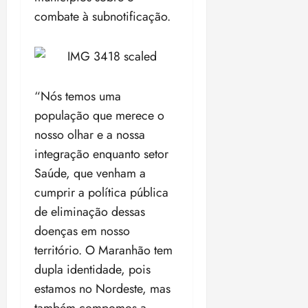
ã
n
combate à subnotificação.
o
z
m
e
á
a
x
n
i
o
“Nós temos uma
m
s
população que merece o
a
p
nosso olhar e a nossa
qua
a
05/08/202
integração enquanto setor
r
•
Saúde, que venham a
a
16:02
cumprir a política pública
j
u
de eliminação dessas
i
doenças em nosso
z
território. O Maranhão tem
dupla identidade, pois
ter
04/08/202
estamos no Nordeste, mas
•
também compomos a