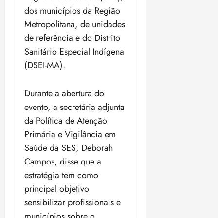
a
ç
a
06/08/202
a
a
05/08/202
dos municípios da Região
c
a
•
c
r
r
•
o
Metropolitana, de unidades
p
15:00
o
t
a
16:02
m
a
m
de referência e do Distrito
i
j
p
n
d
c
u
Sanitário Especial Indígena
u
o
í
i
i
(DSEI-MA).
l
r
v
p
z
s
a
i
a
ó
m
d
ç
Durante a abertura do
ter
r
a
a
ã
04/08/202
evento, a secretária adjunta
i
d
s
o
•
a
da Política de Atenção
a
18:59
c
d
Primária e Vigilância em
qui
qui
o
o
06/08/202
06/08/202
Saúde da SES, Deborah
m
e
•
•
Campos, disse que a
o
n
15:09
15:18
p
ç
estratégia tem como
u
a
principal objetivo
n
e
sensibilizar profissionais e
i
m
municípios sobre o
ç
o