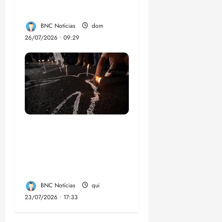
dengue no Brasil
BNC Notícias
dom
26/07/2026 • 09:29
Dez cidades mais
violentas do país
estão no Nordeste,
aponta estudo
BNC Notícias
qui
23/07/2026 • 17:33