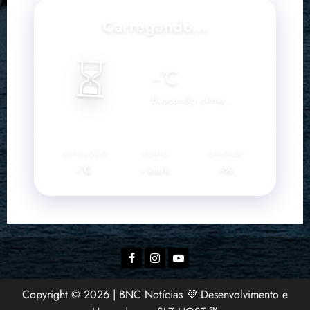
Carregando...
⏳
--
°C
Buscando clima...
SENSAÇÃO
VENTO
UMIDADE
--°C
--
--%
km/h
Facebook
Instagram
YouTube
Copyright © 2026 | BNC Notícias 💜 Desenvolvimento e