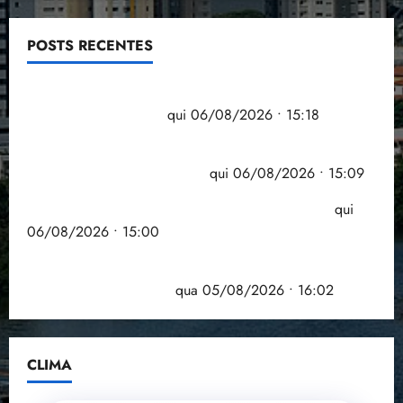
POSTS RECENTES
Flipelô começa em Salvador com música, poesia e
grande participação
qui 06/08/2026 • 15:18
Pesquisa mostra que 29,5% da renda é
comprometida com dívidas
qui 06/08/2026 • 15:09
Entenda o que muda com a nova Lei do Frete
qui
06/08/2026 • 15:00
Estudo sobre hepatites virais traça panorama da
doença em onze anos
qua 05/08/2026 • 16:02
CLIMA