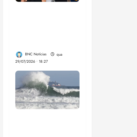
Circuito Social 360°
transforma vidas e
fortalece a inclusão
social em Paço do
Lumia
BNC Notícias
qua
29/07/2026 • 18:27
El Niño pode
aumentar casos de
chikungunya e