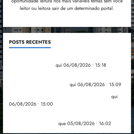
oportunidade leitura nos mais variáveis temas sem você
leitor ou leitora sair de um determinado portal.
POSTS RECENTES
Flipelô começa em Salvador com música, poesia e
grande participação
qui 06/08/2026 • 15:18
Pesquisa mostra que 29,5% da renda é
comprometida com dívidas
qui 06/08/2026 • 15:09
Entenda o que muda com a nova Lei do Frete
qui
06/08/2026 • 15:00
Estudo sobre hepatites virais traça panorama da
doença em onze anos
qua 05/08/2026 • 16:02