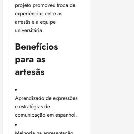
projeto promoveu troca de
p
ç
u
a
experiências entre as
n
e
artesãs e a equipe
i
m
universitária.
ç
o
ã
n
Benefícios
o
z
m
e
para as
á
a
x
n
artesãs
i
o
m
s
a
p
qua
a
Aprendizado de expressões
05/08/202
r
•
e estratégias de
a
16:02
comunicação em espanhol.
j
u
i
Melhoria na apresentação