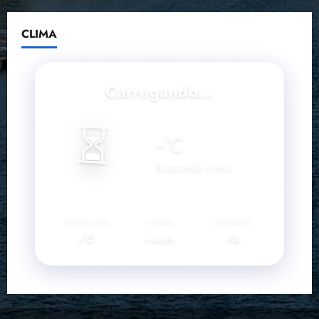
CLIMA
Carregando...
⏳
--
°C
Buscando clima...
SENSAÇÃO
VENTO
UMIDADE
--°C
--
--%
km/h