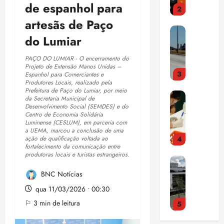
e
n
r
F
r
de espanhol para
i
ç
t
a
r
o
E
artesãs de Paço
s
a
a
i
e
m
n
a
e
d
s
t
e
do Lumiar
t
m
m
o
t
e
t
e
o
S
r
r
PAÇO DO LUMIAR - O encerramento do
i
3
n
s
a
Projeto de Extensão Manos Unidas –
i
a
d
qui
Espanhol para Comerciantes e
d
t
l
a
ç
a
06/08/202
Produtores Locais, realizado pela
E
a
r
v
c
a
Prefeitura de Paço do Lumiar, por meio
•
c
s
o
a
da Secretaria Municipal de
a
o
p
15:00
o
Desenvolvimento Social (SEMDES) e do
t
q
q
d
m
a
m
Centro de Economia Solidária
u
u
u
o
p
Luminense (CESLUM), em parceria com
n
d
4
d
e
a UEMA, marcou a conclusão de uma
e
r
u
o
í
ação de qualificação voltada ao
o
m
2
c
l
r
fortalecimento da comunicação entre
v
C
s
u
9
o
produtoras locais e turistas estrangeiros.
s
a
i
N
o
d
,
m
ó
m
d
J
b
BNC Notícias
a
5
m
r
a
a
a
r
c
%
ú
i
d
qua 11/03/2026 • 00:30
s
5
c
e
o
d
s
a
a
⚐ 3 min de leitura
a
h
m
a
i
c
d
F
qui
b
e
a
r
c
o
o