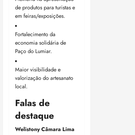
z
de produtos para turistas e
em feiras/exposições.
ter
04/08/202
•
Fortalecimento da
18:59
economia solidária de
Paço do Lumiar.
Maior visibilidade e
valorização do artesanato
local.
Falas de
destaque
Welistony Câmara Lima