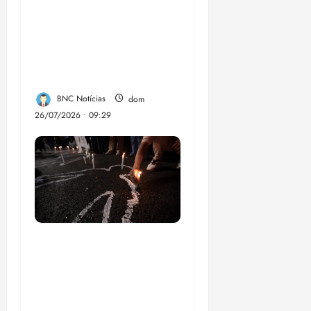
El Niño pode
aumentar casos de
chikungunya e
dengue no Brasil
BNC Notícias
dom
26/07/2026 • 09:29
Dez cidades mais
violentas do país
estão no Nordeste,
aponta estudo