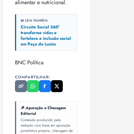
alimentar e nutricional.
i
z
📖 LEIA TAMBÉM:
ter
Circuito Social 360°
04/08/202
transforma vidas e
•
fortalece a inclusão social
18:59
em Paço do Lumia
BNC Política
COMPARTILHAR:
🔎 Apuração e Checagem
Editorial
Conteúdo produzido pela
redação com base em apuração
jornalística própria, checagem de