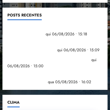
POSTS RECENTES
Flipelô começa em Salvador com música, poesia e
grande participação
qui 06/08/2026 • 15:18
Pesquisa mostra que 29,5% da renda é
comprometida com dívidas
qui 06/08/2026 • 15:09
Entenda o que muda com a nova Lei do Frete
qui
06/08/2026 • 15:00
Estudo sobre hepatites virais traça panorama da
doença em onze anos
qua 05/08/2026 • 16:02
CLIMA