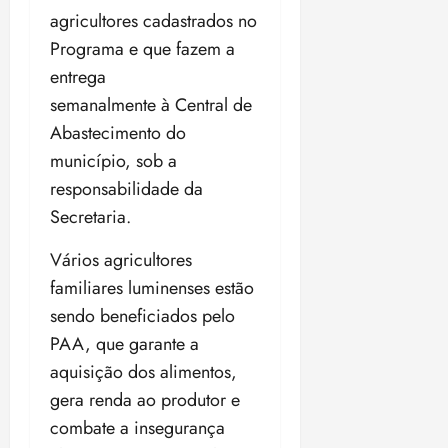
o
n
agricultores cadastrados no
15:09
15:18
p
ç
Programa e que fazem a
u
a
entrega
n
e
i
semanalmente à Central de
m
ç
o
Abastecimento do
ã
n
município, sob a
o
z
responsabilidade da
m
e
á
a
Secretaria.
x
n
i
Vários agricultores
o
m
s
familiares luminenses estão
a
sendo beneficiados pelo
p
qua
PAA, que garante a
a
05/08/202
r
•
aquisição dos alimentos,
a
16:02
gera renda ao produtor e
j
combate a insegurança
u