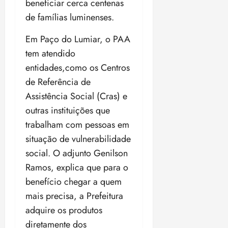
t
a
beneficiar cerca centenas
r
o
r
á
a
a
i
e
m
a
de famílias luminenses.
x
n
d
s
t
e
n
i
o
o
t
e
t
d
Em Paço do Lumiar, o PAA
m
s
r
r
i
e
a
tem atendido
i
a
d
p
qui
p
qua
entidades,como os Centros
a
ç
a
06/08/202
a
a
05/08/202
c
a
de Referência de
•
c
r
r
•
o
p
15:00
o
t
a
Assistência Social (Cras) e
16:02
m
a
m
i
j
outras instituições que
p
n
d
c
u
u
trabalham com pessoas em
o
í
i
i
l
r
v
situação de vulnerabilidade
p
z
s
a
i
a
social. O adjunto Genilson
ó
m
d
ç
ter
Ramos, explica que para o
r
a
a
ã
04/08/202
i
d
benefício chegar a quem
s
o
•
a
a
mais precisa, a Prefeitura
18:59
c
d
qui
qui
adquire os produtos
o
o
06/08/202
06/08/202
diretamente dos
m
e
•
•