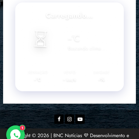
Carregando...
⏳
--
°C
Buscando clima...
SENSAÇÃO
VENTO
UMIDADE
--°C
--
--%
km/h
Facebook
Instagram
YouTube
1
Copyright © 2026 | BNC Notícias 💜 Desenvolvimento e