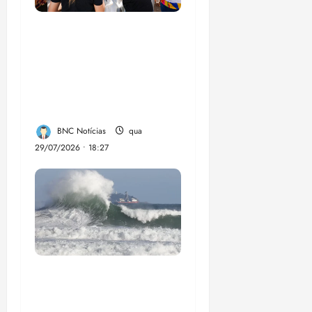
Circuito Social 360°
transforma vidas e
fortalece a inclusão
social em Paço do
Lumia
BNC Notícias
qua
29/07/2026 • 18:27
El Niño pode
aumentar casos de