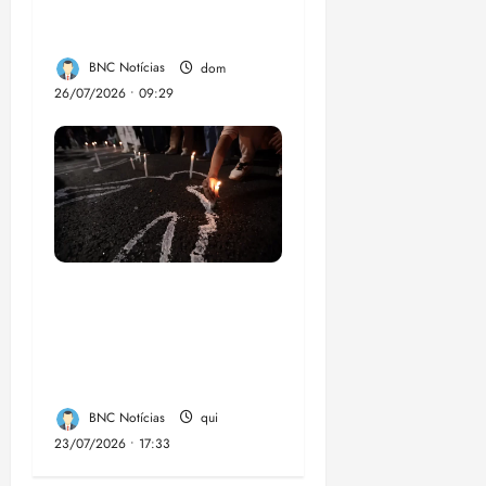
chikungunya e
dengue no Brasil
BNC Notícias
dom
26/07/2026 • 09:29
Dez cidades mais
violentas do país
estão no Nordeste,
aponta estudo
BNC Notícias
qui
23/07/2026 • 17:33