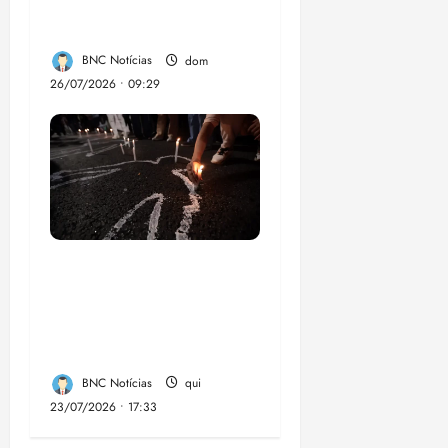
chikungunya e
dengue no Brasil
BNC Notícias
dom
26/07/2026 • 09:29
Dez cidades mais
violentas do país
estão no Nordeste,
aponta estudo
BNC Notícias
qui
23/07/2026 • 17:33