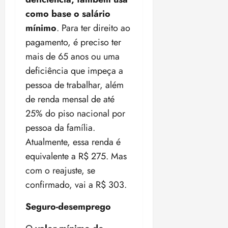
i
como base o salário
z
mínimo
. Para ter direito ao
ter
pagamento, é preciso ter
04/08/202
mais de 65 anos ou uma
•
deficiência que impeça a
18:59
pessoa de trabalhar, além
de renda mensal de até
25% do piso nacional por
pessoa da família.
Atualmente, essa renda é
equivalente a R$ 275. Mas
com o reajuste, se
confirmado, vai a R$ 303.
Seguro-desemprego