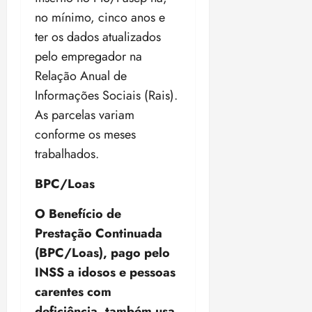
o
n
15:09
15:18
no mínimo, cinco anos e
p
ç
ter os dados atualizados
u
a
pelo empregador na
n
e
i
m
Relação Anual de
ç
o
Informações Sociais (Rais).
ã
n
As parcelas variam
o
z
m
conforme os meses
e
á
a
trabalhados.
x
n
i
o
BPC/Loas
m
s
a
O Benefício de
p
qua
Prestação Continuada
a
05/08/202
(BPC/Loas), pago pelo
r
•
a
INSS a idosos e pessoas
16:02
j
carentes com
u
deficiência, também usa