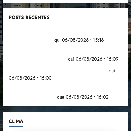
POSTS RECENTES
Flipelô começa em Salvador com música, poesia e
grande participação
qui 06/08/2026 • 15:18
Pesquisa mostra que 29,5% da renda é
comprometida com dívidas
qui 06/08/2026 • 15:09
Entenda o que muda com a nova Lei do Frete
qui
06/08/2026 • 15:00
Estudo sobre hepatites virais traça panorama da
doença em onze anos
qua 05/08/2026 • 16:02
CLIMA