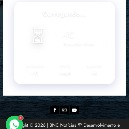
Carregando...
⏳
--
°C
Buscando clima...
SENSAÇÃO
VENTO
UMIDADE
--°C
--
--%
km/h
Facebook
Instagram
YouTube
1
Copyright © 2026 | BNC Notícias 💜 Desenvolvimento e