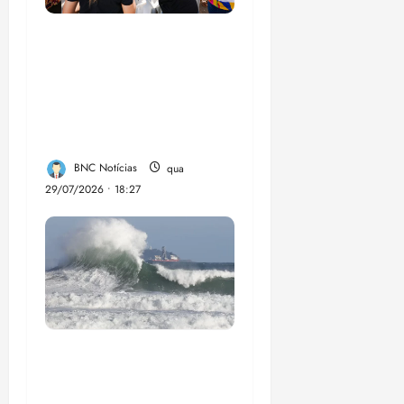
Circuito Social 360°
transforma vidas e
fortalece a inclusão
social em Paço do
Lumia
BNC Notícias
qua
29/07/2026 • 18:27
El Niño pode
aumentar casos de