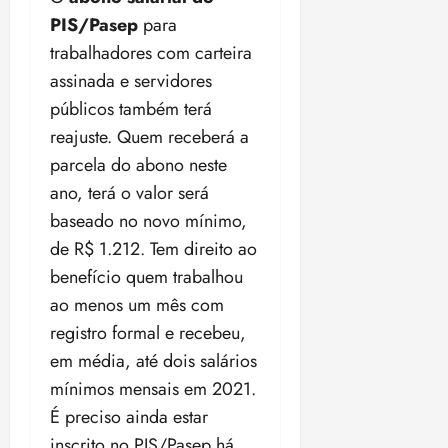
t
a
r
o
r
á
a
a
PIS/Pasep
para
i
e
m
a
x
n
d
s
t
e
trabalhadores com carteira
n
i
o
o
t
e
t
d
m
s
assinada e servidores
r
r
i
e
a
públicos também terá
i
a
d
p
qui
p
qua
a
ç
reajuste. Quem receberá a
a
06/08/202
a
a
05/08/202
c
a
•
c
r
parcela do abono neste
r
•
o
p
15:00
o
t
a
16:02
ano, terá o valor será
m
a
m
i
j
baseado no novo mínimo,
p
n
d
c
u
u
o
de R$ 1.212. Tem direito ao
í
i
i
l
r
v
p
z
benefício quem trabalhou
s
a
i
a
ao menos um mês com
ó
m
d
ç
ter
r
registro formal e recebeu,
a
a
ã
04/08/202
i
d
s
em média, até dois salários
o
•
a
a
18:59
mínimos mensais em 2021.
c
d
qui
qui
É preciso ainda estar
o
o
06/08/202
06/08/202
m
e
inscrito no PIS/Pasep há,
•
•