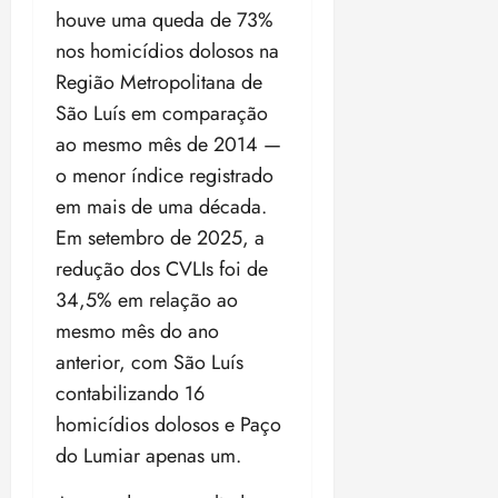
t
a
r
o
r
á
a
houve uma queda de 73%
a
i
e
m
a
x
n
nos homicídios dolosos na
d
s
t
e
n
i
o
o
t
e
Região Metropolitana de
t
d
m
s
r
r
i
e
a
São Luís em comparação
i
a
d
p
qui
p
ao mesmo mês de 2014 —
qua
a
ç
a
06/08/202
a
a
05/08/202
c
o menor índice registrado
a
•
c
r
r
•
o
p
15:00
o
em mais de uma década.
t
a
16:02
m
a
m
i
j
Em setembro de 2025, a
p
n
d
c
u
redução dos CVLIs foi de
u
o
í
i
i
l
r
34,5% em relação ao
v
p
z
s
a
i
a
mesmo mês do ano
ó
m
d
ç
anterior, com São Luís
ter
r
a
a
ã
04/08/202
contabilizando 16
i
d
s
o
•
a
a
homicídios dolosos e Paço
18:59
c
d
do Lumiar apenas um.
qui
qui
o
o
06/08/202
06/08/202
m
e
•
•