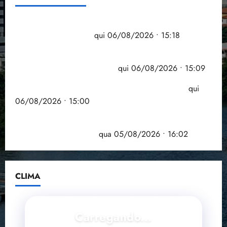
Flipelô começa em Salvador com música, poesia e
grande participação
qui 06/08/2026 • 15:18
Pesquisa mostra que 29,5% da renda é
comprometida com dívidas
qui 06/08/2026 • 15:09
Entenda o que muda com a nova Lei do Frete
qui
06/08/2026 • 15:00
Estudo sobre hepatites virais traça panorama da
doença em onze anos
qua 05/08/2026 • 16:02
CLIMA
Carregando...