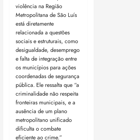
i
violência na Região
z
Metropolitana de São Luís
está diretamente
ter
04/08/202
relacionada a questões
•
sociais e estruturais, como
18:59
desigualdade, desemprego
e falta de integração entre
os municípios para ações
coordenadas de segurança
pública. Ele ressalta que “a
criminalidade não respeita
fronteiras municipais, e a
ausência de um plano
metropolitano unificado
dificulta o combate
eficiente ao crime.”