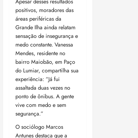
Apesar desses resultados
o
n
15:09
15:18
positivos, moradores das
p
ç
áreas periféricas da
u
a
n
e
Grande Ilha ainda relatam
i
m
sensação de insegurança e
ç
o
medo constante. Vanessa
ã
n
o
Mendes, residente no
z
m
e
bairro Maiobão, em Paço
á
a
do Lumiar, compartilha sua
x
n
experiência: “Já fui
i
o
m
s
assaltada duas vezes no
a
ponto de ônibus. A gente
p
qua
vive com medo e sem
a
05/08/202
segurança.”
r
•
a
16:02
O sociólogo Marcos
j
u
Antunes destaca que a