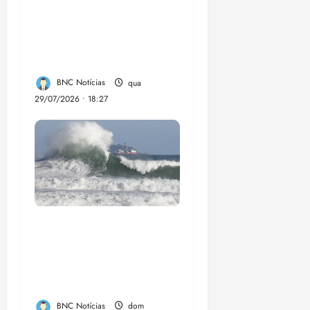
transforma vidas e
fortalece a inclusão
social em Paço do
Lumia
BNC Notícias
qua
29/07/2026 • 18:27
El Niño pode
aumentar casos de
chikungunya e
dengue no Brasil
BNC Notícias
dom