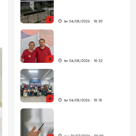
Câmara Federal nas eleições
de 2026
3
ter 04/08/2026 • 18:32
COMPEDE de Paço do
Lumiar participa de evento
que debateu os 11 anos da
Lei de inclusão Brasileira
4
ter 04/08/2026 • 18:18
Lei destina parte do dinheiro
de bets para fundo da
Polícia Federal
qui 30/07/2026 • 20:09
5
Estudo sobre hepatites virais
traça panorama da doença
em onze anos
qua 05/08/2026 • 16:02