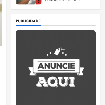
1
CNJ acaba com
aposentadoria compulsória
PUBLICIDADE
como punição máxima para
juiz
2
ter 04/08/2026 • 18:59
PSOL homologa candidatura
de Professor Edmilson à
Câmara Federal nas eleições
de 2026
3
ter 04/08/2026 • 18:32
COMPEDE de Paço do
Lumiar participa de evento
que debateu os 11 anos da
Lei de inclusão Brasileira
4
ter 04/08/2026 • 18:18