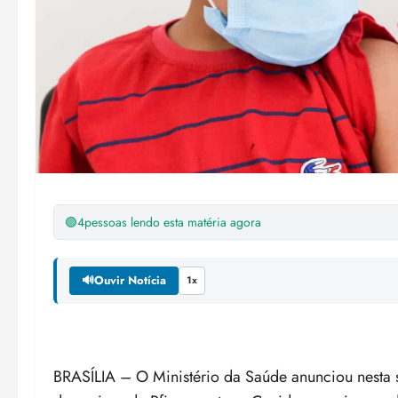
🟢
4
pessoas lendo esta matéria agora
🔊
Ouvir Notícia
1x
BRASÍLIA – O Ministério da Saúde anunciou nesta se