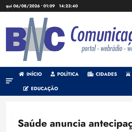
Ir
qui 06/08/2026 • 01:09
14:23:41
para
o
conteúdo
INÍCIO
POLÍTICA
CIDADES
EDUCAÇÃO
Saúde anuncia antecipaç