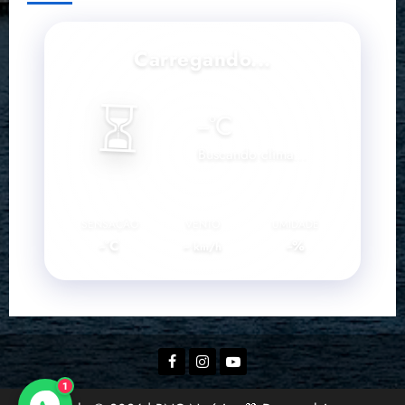
Carregando...
⏳
--
°C
Buscando clima...
SENSAÇÃO
VENTO
UMIDADE
--°C
--
--%
km/h
Facebook
Instagram
YouTube
1