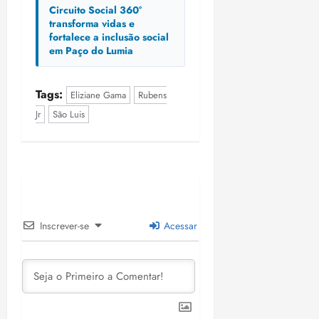
n
30/07/202
0
Circuito Social 360°
•
c
2
transforma vidas e
20:09
l
fortalece a inclusão social
6
em Paço do Lumia
u
s
ter
ã
04/08/202
Tags:
Eliziane Gama
Rubens
o
•
Jr
São Luis
B
18:32
r
a
s
i
l
e
i
Inscrever-se
Acessar
r
a
ter
04/08/202
•