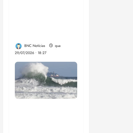
Circuito Social 360°
transforma vidas e
fortalece a inclusão
social em Paço do
Lumia
BNC Notícias
qua
29/07/2026 • 18:27
El Niño pode
aumentar casos de
chikungunya e
dengue no Brasil