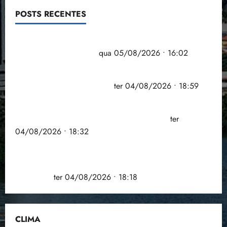
POSTS RECENTES
Estudo sobre hepatites virais traça panorama da
doença em onze anos
qua 05/08/2026 • 16:02
CNJ acaba com aposentadoria compulsória como
punição máxima para juiz
ter 04/08/2026 • 18:59
PSOL homologa candidatura de Professor Edmilson
à Câmara Federal nas eleições de 2026
ter
04/08/2026 • 18:32
COMPEDE de Paço do Lumiar participa de evento
que debateu os 11 anos da Lei de inclusão
Brasileira
ter 04/08/2026 • 18:18
CLIMA