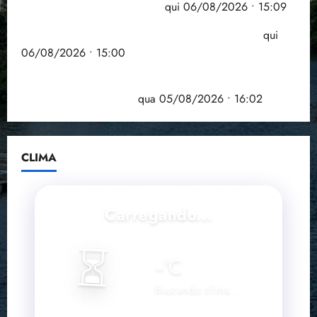
comprometida com dívidas
qui 06/08/2026 • 15:09
Entenda o que muda com a nova Lei do Frete
qui
06/08/2026 • 15:00
Estudo sobre hepatites virais traça panorama da
doença em onze anos
qua 05/08/2026 • 16:02
CLIMA
Carregando...
⏳
--
°C
Buscando clima...