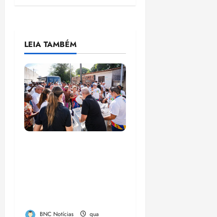
LEIA TAMBÉM
Circuito Social 360°
transforma vidas e
fortalece a inclusão
social em Paço do
Lumia
BNC Notícias
qua