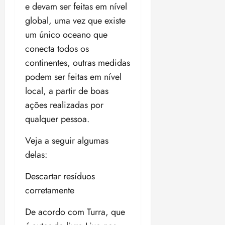
e devam ser feitas em nível
ter
global, uma vez que existe
04/08/202
um único oceano que
•
18:59
conecta todos os
continentes, outras medidas
podem ser feitas em nível
local, a partir de boas
ações realizadas por
qualquer pessoa.
Veja a seguir algumas
delas:
Descartar resíduos
corretamente
De acordo com Turra, que