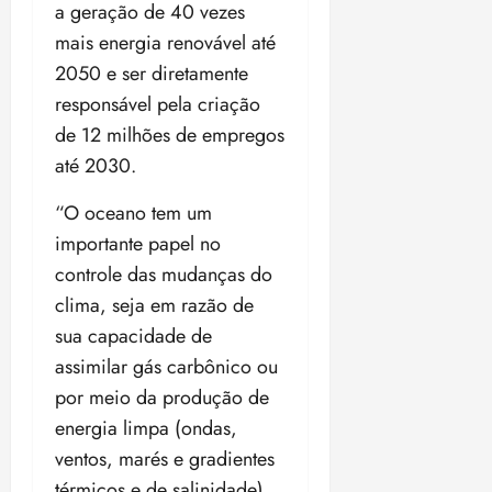
t
e
n
i
o
a geração de 40 vezes
o
t
e
t
d
m
s
mais energia renovável até
r
r
i
e
a
i
a
2050 e ser diretamente
d
p
qui
p
qua
a
ç
a
06/08/202
a
responsável pela criação
a
05/08/202
c
a
•
c
r
r
•
de 12 milhões de empregos
o
p
15:00
o
t
a
16:02
até 2030.
m
a
m
i
j
p
n
d
c
u
“O oceano tem um
u
o
í
i
i
l
r
importante papel no
v
p
z
s
a
i
a
controle das mudanças do
ó
m
d
ç
ter
clima, seja em razão de
r
a
a
ã
04/08/202
sua capacidade de
i
d
s
o
•
a
a
assimilar gás carbônico ou
18:59
c
d
qui
por meio da produção de
qui
o
o
06/08/202
06/08/202
energia limpa (ondas,
m
e
•
•
o
ventos, marés e gradientes
n
15:09
15:18
p
ç
térmicos e de salinidade),