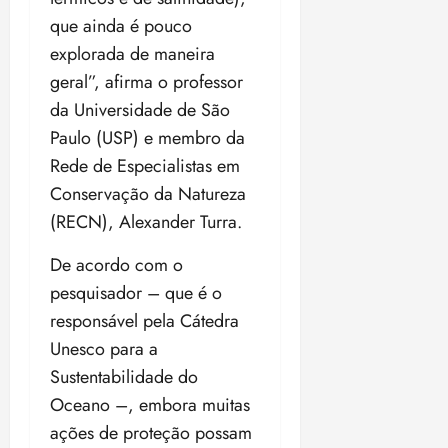
u
a
que ainda é pouco
n
e
explorada de maneira
i
m
ç
o
geral”, afirma o professor
ã
n
da Universidade de São
o
z
Paulo (USP) e membro da
m
e
Rede de Especialistas em
á
a
x
n
Conservação da Natureza
i
o
(RECN), Alexander Turra.
m
s
a
De acordo com o
p
qua
pesquisador – que é o
a
05/08/202
r
responsável pela Cátedra
•
a
16:02
Unesco para a
j
Sustentabilidade do
u
Oceano –, embora muitas
i
z
ações de proteção possam