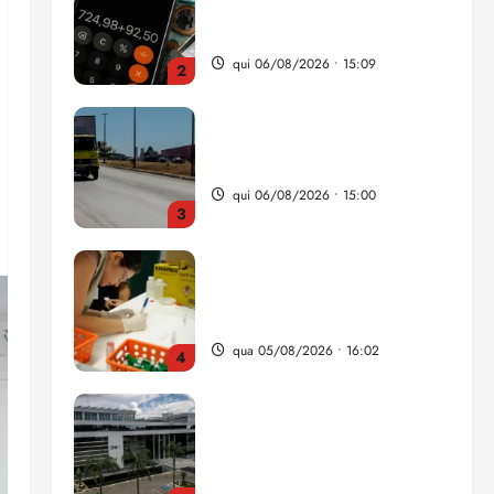
da renda é comprometida
com dívidas
qui 06/08/2026 • 15:09
2
Entenda o que muda com a
nova Lei do Frete
qui 06/08/2026 • 15:00
3
Estudo sobre hepatites virais
traça panorama da doença
em onze anos
qua 05/08/2026 • 16:02
4
CNJ acaba com
aposentadoria compulsória
como punição máxima para
juiz