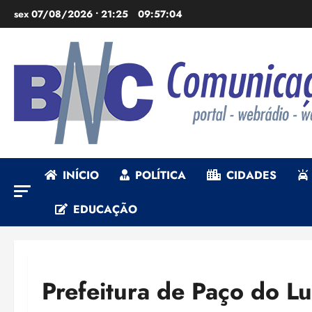
Ir
sex 07/08/2026 • 21:25
09:57:06
para
o
conteúdo
INÍCIO
POLÍTICA
CIDADES
EDUCAÇÃO
Prefeitura de Paço do L