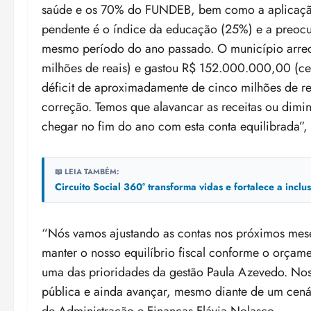
saúde e os 70% do FUNDEB, bem como a aplicação 
pendente é o índice da educação (25%) e a preoc
mesmo período do ano passado. O município arrec
milhões de reais) e gastou R$ 152.000.000,00 (cen
déficit de aproximadamente de cinco milhões de rea
correção. Temos que alavancar as receitas ou dimi
chegar no fim do ano com esta conta equilibrada”,
📖 LEIA TAMBÉM:
Circuito Social 360° transforma vidas e fortalece a incl
“Nós vamos ajustando as contas nos próximos mese
manter o nosso equilíbrio fiscal conforme o orçame
uma das prioridades da gestão Paula Azevedo. No
pública e ainda avançar, mesmo diante de um cenár