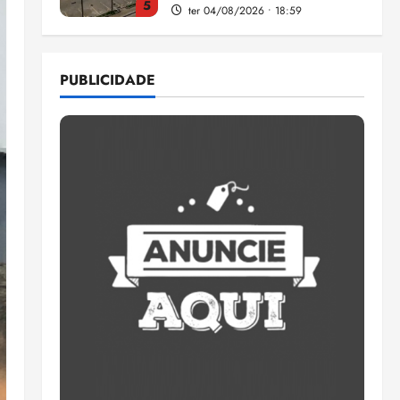
5
ter 04/08/2026 • 18:59
Flipelô começa em Salvador
com música, poesia e grande
PUBLICIDADE
participação
qui 06/08/2026 • 15:18
1
Pesquisa mostra que 29,5%
da renda é comprometida
com dívidas
qui 06/08/2026 • 15:09
2
Entenda o que muda com a
nova Lei do Frete
qui 06/08/2026 • 15:00
3