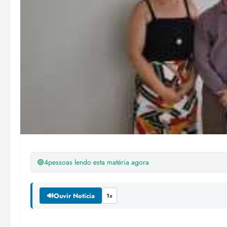
🟢
4
pessoas lendo esta matéria agora
🔊
Ouvir Notícia
1x