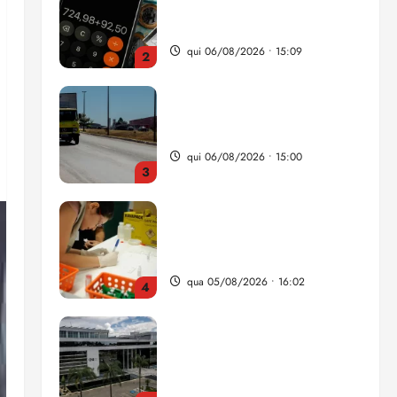
da renda é comprometida
com dívidas
qui 06/08/2026 • 15:09
2
Entenda o que muda com a
nova Lei do Frete
qui 06/08/2026 • 15:00
3
Estudo sobre hepatites virais
traça panorama da doença
em onze anos
qua 05/08/2026 • 16:02
4
CNJ acaba com
aposentadoria compulsória
como punição máxima para
juiz