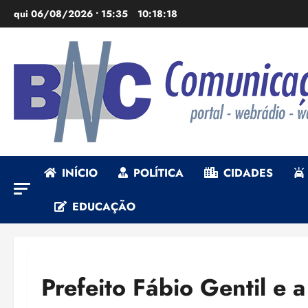
Ir
qui 06/08/2026 • 15:35
10:18:20
para
o
conteúdo
INÍCIO
POLÍTICA
CIDADES
EDUCAÇÃO
Prefeito Fábio Gentil e 