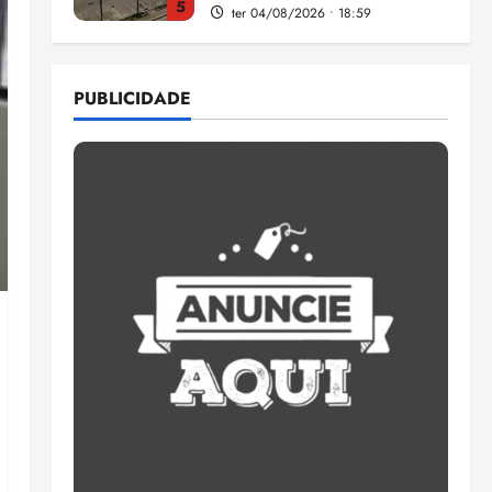
5
ter 04/08/2026 • 18:59
Flipelô começa em Salvador
com música, poesia e grande
PUBLICIDADE
participação
qui 06/08/2026 • 15:18
1
Pesquisa mostra que 29,5%
da renda é comprometida
com dívidas
qui 06/08/2026 • 15:09
2
Entenda o que muda com a
nova Lei do Frete
qui 06/08/2026 • 15:00
3