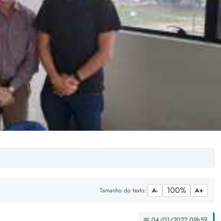
100%
Tamanho do texto:
A-
A+
📅 04/01/2022 09h59