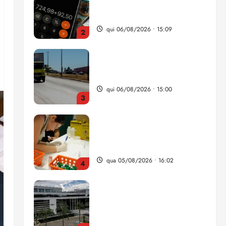
da renda é comprometida
com dívidas
qui 06/08/2026 • 15:09
2
Entenda o que muda com a
nova Lei do Frete
qui 06/08/2026 • 15:00
3
Estudo sobre hepatites virais
traça panorama da doença
em onze anos
qua 05/08/2026 • 16:02
4
CNJ acaba com
aposentadoria compulsória
como punição máxima para
juiz