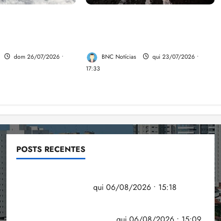
e aumentar casos
Dez cidades mais violentas do
nya e dengue no
país estão no Nordeste, aponta
estudo
dom 26/07/2026 •
BNC Notícias
qui 23/07/2026 •
17:33
POSTS RECENTES
Flipelô começa em Salvador com música, poesia e
grande participação
qui 06/08/2026 • 15:18
Pesquisa mostra que 29,5% da renda é
comprometida com dívidas
qui 06/08/2026 • 15:09