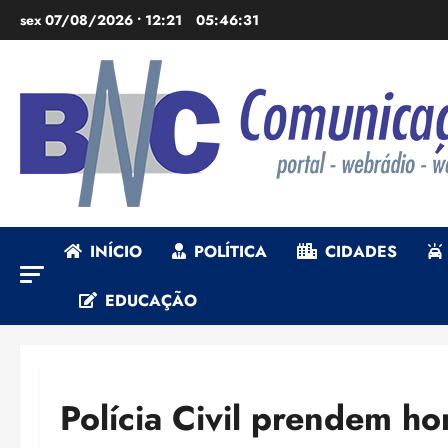
Ir
sex 07/08/2026 • 12:21
05:46:33
para
o
conteúdo
INÍCIO
POLÍTICA
CIDADES
EDUCAÇÃO
Polícia Civil prendem h