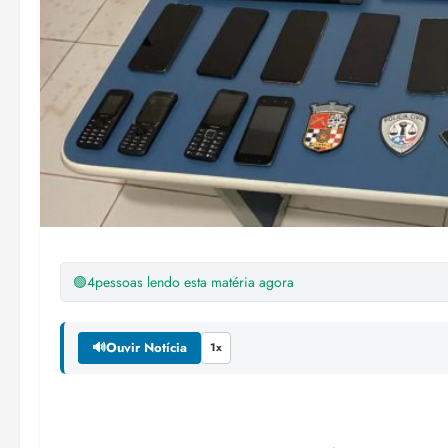
🟢
4
pessoas lendo esta matéria agora
🔊
Ouvir Notícia
1x