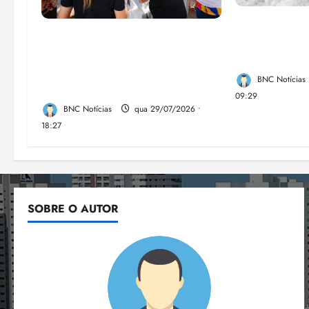
El Niño pod
Circuito Social 360°
de chikungu
transforma vidas e fortalece a
Brasil
inclusão social em Paço do
BNC Notícias
Lumia
09:29
BNC Notícias
qua 29/07/2026 •
18:27
SOBRE O AUTOR