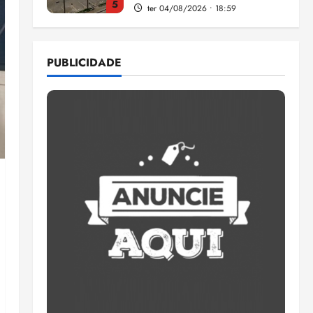
5
ter 04/08/2026 • 18:59
Flipelô começa em Salvador
com música, poesia e grande
PUBLICIDADE
participação
qui 06/08/2026 • 15:18
1
Pesquisa mostra que 29,5%
da renda é comprometida
com dívidas
qui 06/08/2026 • 15:09
2
Entenda o que muda com a
nova Lei do Frete
qui 06/08/2026 • 15:00
3