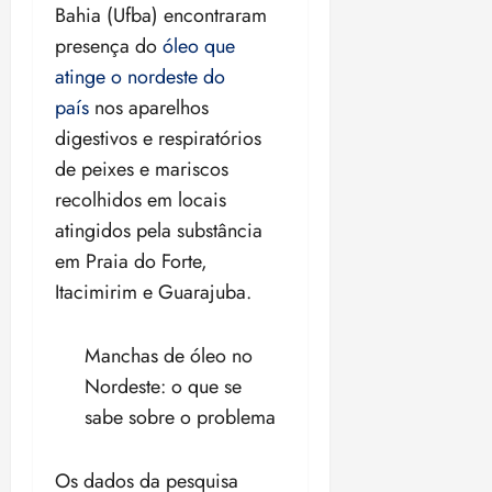
n
ã
d
m
n
Bahia (Ufba) encontraram
ç
o
e
d
ç
presença do
óleo que
a
m
p
í
a
atinge o nordeste do
e
á
a
v
e
m
x
r
i
m
país
nos aparelhos
o
i
t
d
o
digestivos e respiratórios
n
m
i
a
n
de peixes e mariscos
z
a
c
s
z
e
p
i
e
recolhidos em locais
a
a
p
a
qui
atingidos pela substância
n
r
a
n
06/08/2026
em Praia do Forte,
o
a
ç
o
•
Itacimirim e Guarajuba.
15:09
s
j
ã
s
u
o
i
qua
qua
Manchas de óleo no
z
05/08/2026
05/0
qui
Nordeste: o que se
•
•
06/08/2026
16:02
16:02
•
sabe sobre o problema
ter
15:18
04/08/2026
•
Os dados da pesquisa
18:59