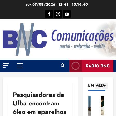
Ir
sex 07/08/2026 • 12:41
15:14:41
para
Facebook
Instagram
YouTube
o
conteúdo
RÁDIO BNC
Menu
principal
EM ALTA
Pesquisadores da
E
C
F
P
E
E
Ufba encontram
s
N
l
e
n
s
t
J
i
s
t
t
óleo em aparelhos
u
a
p
q
e
u