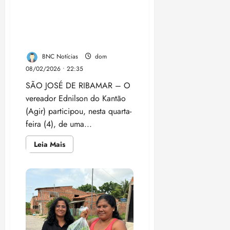
africana
Kantão participa de reunião
para
com Orleans Brandão para
o
Banho
alinhamento de ações em
de
Axé
São José de Ribamar
2026
BNC Notícias
dom
08/02/2026 • 22:35
SÃO JOSÉ DE RIBAMAR – O
vereador Ednilson do Kantão
(Agir) participou, nesta quarta-
feira (4), de uma...
Leia
Leia Mais
mais
sobre
Vereador
Ednilson
do
Kantão
participa
de
reunião
com
Orleans