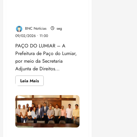
com religiões de matriz
africana para o Banho de
Axé 2026
BNC Notícias
seg
09/02/2026 • 11:00
PAÇO DO LUMIAR – A
Prefeitura de Paço do Lumiar,
por meio da Secretaria
Adjunta de Direitos...
Leia
Leia Mais
mais
sobre
Prefeitura
de
Paço
do
Lumiar
fortalece
diálogo
com
religiões
de
Vereador Ednilson do
matriz