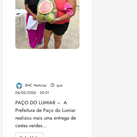
Brandão
para
alinhamento
de
ações
em
São
José
de
Ribamar
Prefeitura de Paço do
Lumiar entrega cestas
verdes do PAA à
comunidade Cohabiano
BNC Notícias
qua
04/02/2026 • 20:01
PAÇO DO LUMIAR – A
Prefeitura de Paço do Lumiar
realizou mais uma entrega de
cestas verdes...