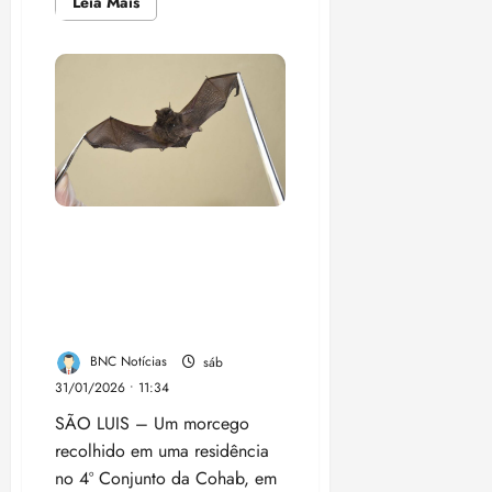
Leia
Leia Mais
mais
sobre
Prefeitura
de
Paço
do
Lumiar
entrega
cestas
verdes
do
PAA
à
comunidade
Cohabiano
Morcego com raiva é
encontrado em residência
na Cohab, em São Luís, e
acende alerta da vigilância
sanitári
BNC Notícias
sáb
31/01/2026 • 11:34
SÃO LUIS – Um morcego
recolhido em uma residência
no 4º Conjunto da Cohab, em