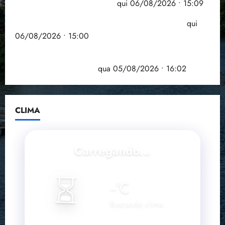
comprometida com dívidas
qui 06/08/2026 • 15:09
Entenda o que muda com a nova Lei do Frete
qui
06/08/2026 • 15:00
Estudo sobre hepatites virais traça panorama da
doença em onze anos
qua 05/08/2026 • 16:02
CLIMA
Carregando...
⏳
--
°C
Buscando clima...