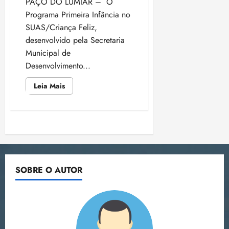
PAÇO DO LUMIAR – O
Programa Primeira Infância no
SUAS/Criança Feliz,
desenvolvido pela Secretaria
Municipal de
Desenvolvimento...
Leia
Leia Mais
mais
sobre
Programa
Criança
Feliz
Paginação
ganha
destaque
no
de
Jornal
Notícias
da
posts
SOBRE O AUTOR
Manhã,
da
Rádio
Cultura