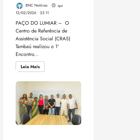
i
BNC Notícias
qui
z
12/02/2026 • 23:11
PAÇO DO LUMIAR – O
ter
04/08/202
Centro de Referência de
•
Assistência Social (CRAS)
18:59
Tambaú realizou o 1º
Encontro...
Leia
Leia Mais
mais
sobre
1º
Encontro
do
Projeto
Mamãe
Coruja
fortalece
ações
em
prol
das
gestantes
de
Prefeitura de Paço do
Tambaú
Lumiar fortalece diálogo