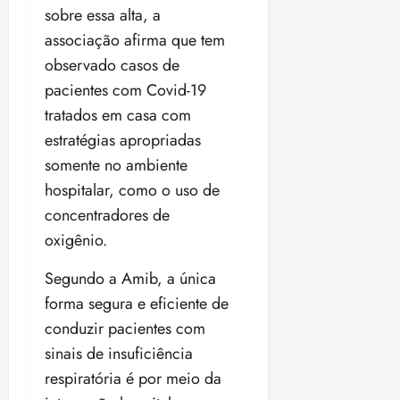
a
ç
a
06/08/202
a
a
sobre essa alta, a
05/08/202
c
a
•
c
r
r
•
associação afirma que tem
o
p
15:00
o
t
a
16:02
m
a
observado casos de
m
i
j
p
n
d
c
pacientes com Covid-19
u
u
o
í
i
i
tratados em casa com
l
r
v
p
z
estratégias apropriadas
s
a
i
a
ó
m
somente no ambiente
d
ç
ter
r
a
a
ã
hospitalar, como o uso de
04/08/202
i
d
s
o
•
concentradores de
a
a
18:59
c
oxigênio.
d
qui
qui
o
o
06/08/202
06/08/202
Segundo a Amib, a única
m
e
•
•
o
n
15:09
forma segura e eficiente de
15:18
p
ç
conduzir pacientes com
u
a
sinais de insuficiência
n
e
i
respiratória é por meio da
m
ç
o