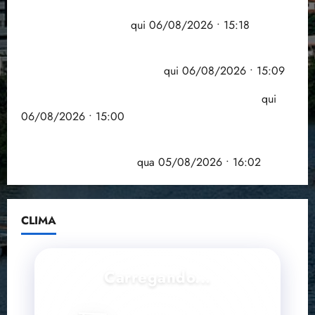
Flipelô começa em Salvador com música, poesia e
grande participação
qui 06/08/2026 • 15:18
Pesquisa mostra que 29,5% da renda é
comprometida com dívidas
qui 06/08/2026 • 15:09
Entenda o que muda com a nova Lei do Frete
qui
06/08/2026 • 15:00
Estudo sobre hepatites virais traça panorama da
doença em onze anos
qua 05/08/2026 • 16:02
CLIMA
Carregando...