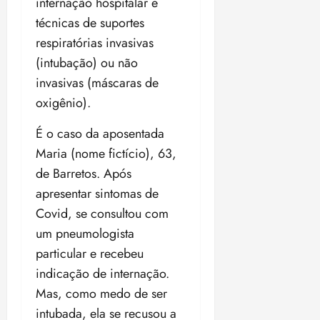
internação hospitalar e
ã
n
técnicas de suportes
o
z
respiratórias invasivas
m
e
á
a
(intubação) ou não
x
n
invasivas (máscaras de
i
o
oxigênio).
m
s
a
É o caso da aposentada
p
qua
Maria (nome fictício), 63,
a
05/08/202
r
•
de Barretos. Após
a
16:02
apresentar sintomas de
j
Covid, se consultou com
u
i
um pneumologista
z
particular e recebeu
indicação de internação.
ter
Mas, como medo de ser
04/08/202
•
intubada, ela se recusou a