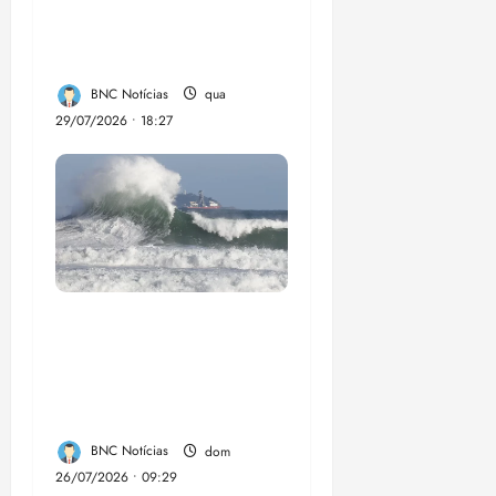
social em Paço do
Lumia
BNC Notícias
qua
29/07/2026 • 18:27
El Niño pode
aumentar casos de
chikungunya e
dengue no Brasil
BNC Notícias
dom
26/07/2026 • 09:29