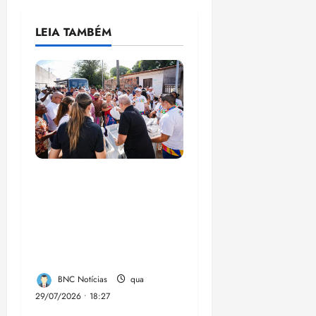
LEIA TAMBÉM
Circuito Social 360°
transforma vidas e
fortalece a inclusão
social em Paço do
Lumia
BNC Notícias
qua
29/07/2026 • 18:27