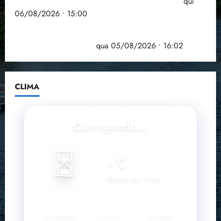
Entenda o que muda com a nova Lei do Frete
qui
06/08/2026 • 15:00
Estudo sobre hepatites virais traça panorama da
doença em onze anos
qua 05/08/2026 • 16:02
CLIMA
Carregando...
⏳
--
°C
Buscando clima...
SENSAÇÃO
VENTO
UMIDADE