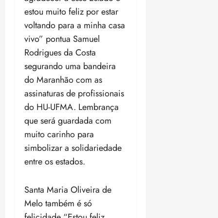
o
n
15:09
15:18
estou muito feliz por estar
p
ç
voltando para a minha casa
u
a
vivo” pontua Samuel
n
e
i
m
Rodrigues da Costa
ç
o
segurando uma bandeira
ã
n
do Maranhão com as
o
z
assinaturas de profissionais
m
e
á
a
do HU-UFMA. Lembrança
x
n
que será guardada com
i
o
muito carinho para
m
s
a
simbolizar a solidariedade
p
qua
entre os estados.
a
05/08/202
r
•
Santa Maria Oliveira de
a
16:02
j
Melo também é só
u
felicidade “Estou feliz,