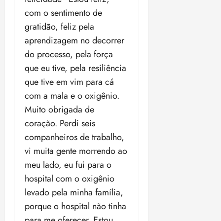
i
com o sentimento de
z
gratidão, feliz pela
ter
aprendizagem no decorrer
04/08/202
do processo, pela força
•
que eu tive, pela resiliência
18:59
que tive em vim para cá
com a mala e o oxigênio.
Muito obrigada de
coração. Perdi seis
companheiros de trabalho,
vi muita gente morrendo ao
meu lado, eu fui para o
hospital com o oxigênio
levado pela minha família,
porque o hospital não tinha
para me oferecer. Estou