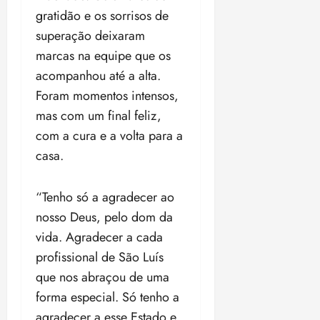
t
a
r
o
r
á
a
gratidão e os sorrisos de
a
i
e
m
a
x
n
d
s
superação deixaram
t
e
n
i
o
o
t
e
t
d
marcas na equipe que os
m
s
r
r
i
e
a
acompanhou até a alta.
i
a
d
p
qui
p
qua
Foram momentos intensos,
a
ç
a
06/08/202
a
a
05/08/202
c
a
•
mas com um final feliz,
c
r
r
•
o
p
15:00
o
t
a
16:02
com a cura e a volta para a
m
a
m
i
j
casa.
p
n
d
c
u
u
o
í
i
i
l
r
v
p
“Tenho só a agradecer ao
z
s
a
i
a
nosso Deus, pelo dom da
ó
m
d
ç
ter
vida. Agradecer a cada
r
a
a
ã
04/08/202
i
d
profissional de São Luís
s
o
•
a
a
18:59
que nos abraçou de uma
c
d
qui
qui
forma especial. Só tenho a
o
o
06/08/202
06/08/202
m
agradecer a esse Estado e
e
•
•