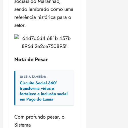
sociais do Maranhão,
i
z
sendo lembrado como uma
referência histórica para o
ter
setor.
04/08/202
•
18:59
Nota de Pesar
📖 LEIA TAMBÉM:
Circuito Social 360°
transforma vidas e
fortalece a inclusão social
em Paço do Lumia
Com profundo pesar, o
Sistema