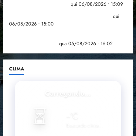
comprometida com dívidas
qui 06/08/2026 • 15:09
Entenda o que muda com a nova Lei do Frete
qui
06/08/2026 • 15:00
Estudo sobre hepatites virais traça panorama da
doença em onze anos
qua 05/08/2026 • 16:02
CLIMA
Carregando...
⏳
--
°C
Buscando clima...