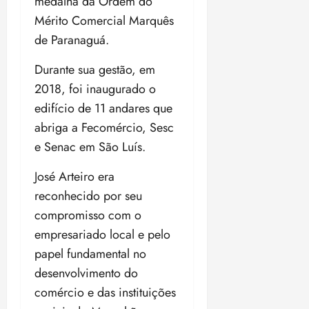
medalha da Ordem do
o
n
15:09
15:18
Mérito Comercial Marquês
p
ç
de Paranaguá.
u
a
n
e
Durante sua gestão, em
i
m
ç
o
2018, foi inaugurado o
ã
n
edifício de 11 andares que
o
z
abriga a Fecomércio, Sesc
m
e
e Senac em São Luís.
á
a
x
n
José Arteiro era
i
o
m
s
reconhecido por seu
a
compromisso com o
p
qua
empresariado local e pelo
a
05/08/202
papel fundamental no
r
•
a
16:02
desenvolvimento do
j
comércio e das instituições
u