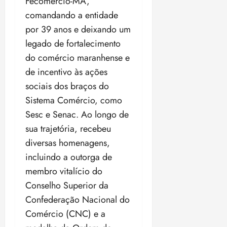
Fecomércio-MA,
t
a
r
o
r
á
a
a
i
e
comandando a entidade
m
a
x
n
d
s
t
e
n
i
por 39 anos e deixando um
o
o
t
e
t
d
m
s
legado de fortalecimento
r
r
i
e
a
i
do comércio maranhense e
a
d
p
qui
p
qua
a
ç
a
06/08/202
de incentivo às ações
a
a
05/08/202
c
a
•
c
r
r
•
sociais dos braços do
o
p
15:00
o
t
a
16:02
Sistema Comércio, como
m
a
m
i
j
p
n
Sesc e Senac. Ao longo de
d
c
u
u
o
í
i
sua trajetória, recebeu
i
l
r
v
p
z
diversas homenagens,
s
a
i
a
incluindo a outorga de
ó
m
d
ç
ter
r
a
membro vitalício do
a
ã
04/08/202
i
d
s
o
•
Conselho Superior da
a
a
18:59
Confederação Nacional do
c
d
qui
qui
o
Comércio (CNC) e a
o
06/08/202
06/08/202
m
e
•
•