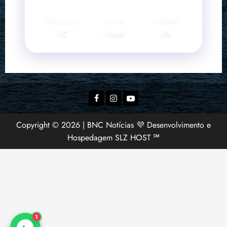
SENSAÇÃO
VENTO
UMIDADE
--°C
--
--%
km/h
Facebook
Instagram
YouTube
Copyright © 2026 | BNC Notícias 💜 Desenvolvimento e
Hospedagem SLZ HOST ℠
1