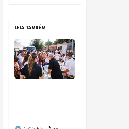
LEIA TAMBÉM
Circuito Social 360°
transforma vidas e
fortalece a inclusão
social em Paço do
Lumia
BNC Notícias
qua