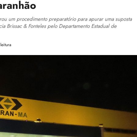
aranhão
urou um procedimento preparatório para apurar uma suposta
acia Brissac & Fonteles pelo Departamento Estadual de
leitura