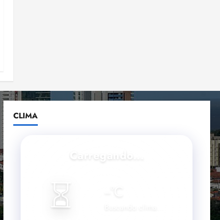
CLIMA
Carregando...
⏳
--
°C
Buscando clima...