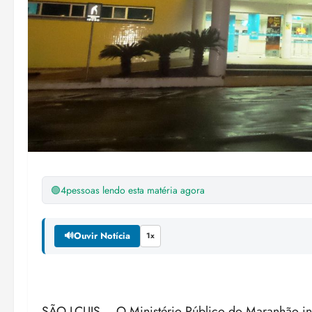
🟢
4
pessoas lendo esta matéria agora
🔊
Ouvir Notícia
1x
SÃO LÇUIS – O Ministério Público do Maranhão in