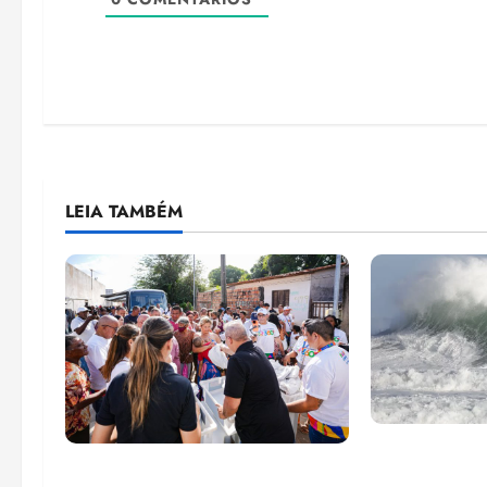
LEIA TAMBÉM
El Niño pod
Circuito Social 360°
de chikungu