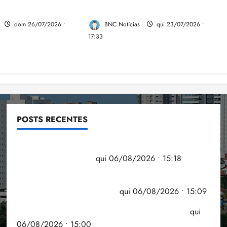
estudo
dom 26/07/2026 •
BNC Notícias
qui 23/07/2026 •
17:33
POSTS RECENTES
Flipelô começa em Salvador com música, poesia e
grande participação
qui 06/08/2026 • 15:18
Pesquisa mostra que 29,5% da renda é
comprometida com dívidas
qui 06/08/2026 • 15:09
Entenda o que muda com a nova Lei do Frete
qui
06/08/2026 • 15:00