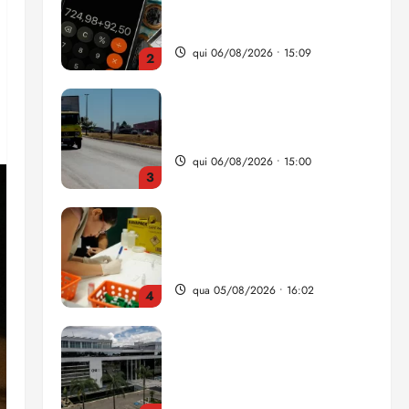
da renda é comprometida
com dívidas
qui 06/08/2026 • 15:09
2
Entenda o que muda com a
nova Lei do Frete
qui 06/08/2026 • 15:00
3
Estudo sobre hepatites virais
traça panorama da doença
em onze anos
qua 05/08/2026 • 16:02
4
CNJ acaba com
aposentadoria compulsória
como punição máxima para
juiz