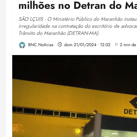
milhões no Detran do M
SÃO LÇUIS - O Ministério Público do Maranhão insta
irregularidade na contratação do escritório de advoc
Trânsito do Maranhão (DETRAN-MA).
BNC Notícias
dom 21/01/2024 • 12:02
⚐ 2 min de 