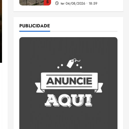
5
ter 04/08/2026 • 18:59
Flipelô começa em Salvador
com música, poesia e grande
PUBLICIDADE
participação
qui 06/08/2026 • 15:18
1
Pesquisa mostra que 29,5%
da renda é comprometida
com dívidas
qui 06/08/2026 • 15:09
2
Entenda o que muda com a
nova Lei do Frete
qui 06/08/2026 • 15:00
3