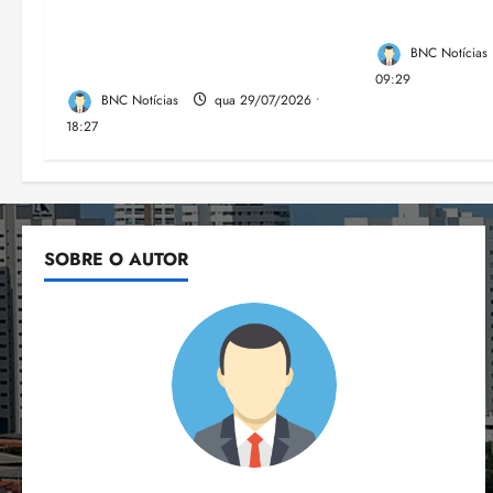
transforma vidas e fortalece a
Brasil
inclusão social em Paço do
BNC Notícias
Lumia
09:29
BNC Notícias
qua 29/07/2026 •
18:27
SOBRE O AUTOR