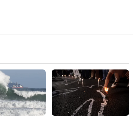
e aumentar casos
Dez cidades mais violentas do
nya e dengue no
país estão no Nordeste, aponta