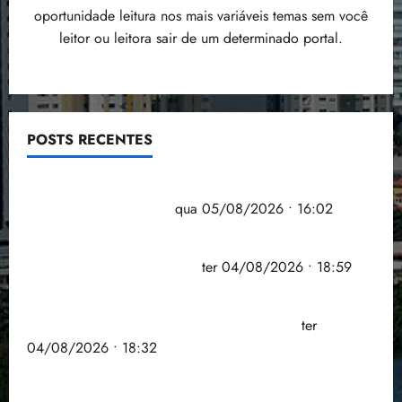
oportunidade leitura nos mais variáveis temas sem você
leitor ou leitora sair de um determinado portal.
POSTS RECENTES
Estudo sobre hepatites virais traça panorama da
doença em onze anos
qua 05/08/2026 • 16:02
CNJ acaba com aposentadoria compulsória como
punição máxima para juiz
ter 04/08/2026 • 18:59
PSOL homologa candidatura de Professor Edmilson
à Câmara Federal nas eleições de 2026
ter
04/08/2026 • 18:32
COMPEDE de Paço do Lumiar participa de evento