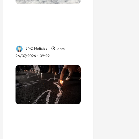
El Niño pode
aumentar casos de
chikungunya e
dengue no Brasil
BNC Notícias
dom
26/07/2026 • 09:29
Dez cidades mais
violentas do país
estão no Nordeste,