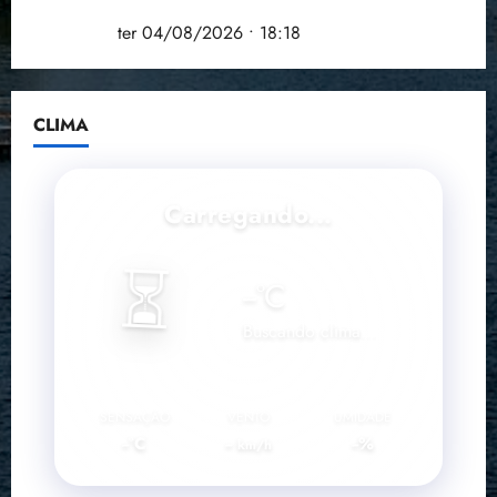
que debateu os 11 anos da Lei de inclusão
Brasileira
ter 04/08/2026 • 18:18
CLIMA
Carregando...
⏳
--
°C
Buscando clima...
SENSAÇÃO
VENTO
UMIDADE
--°C
--
--%
km/h