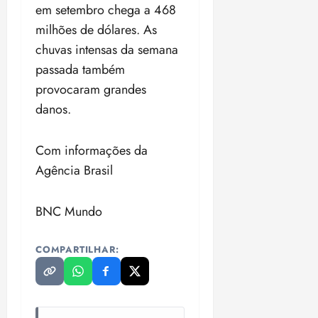
n
30/07/202
0
em setembro chega a 468
•
c
2
milhões de dólares. As
20:09
l
6
chuvas intensas da semana
u
passada também
s
ter
ã
04/08/202
provocaram grandes
o
•
danos.
B
18:32
r
a
Com informações da
s
Agência Brasil
i
l
e
BNC Mundo
i
r
COMPARTILHAR:
a
ter
04/08/202
•