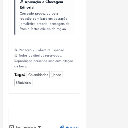
🔎 Apuração e Checagem
18:18
Editorial
Conteúdo produzido pela
redação com base em apuração
jornalística própria, checagem de
fatos e fontes oficiais da região.
📝 Redação / Cobertura Especial
⚖️ Todos os direitos reservados.
Reprodução permitida mediante citação
da fonte.
Tags:
Calamidades
Japão
Ministério
Inscrever-se
Acessar