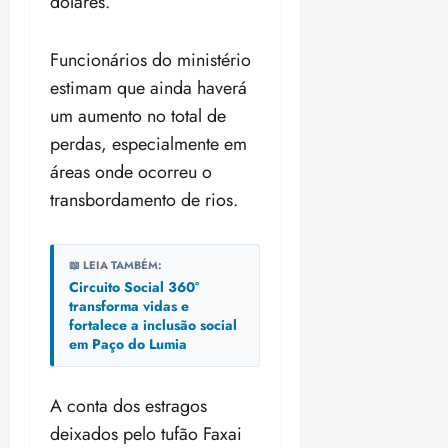
dólares.
a
d
a
e
j
s
o
t
d
u
i
Funcionários do ministério
d
e
e
i
l
a
u
r
estimam que ainda haverá
z
e
P
o
a
um aumento no total de
i
o
s
l
ter
r
perdas, especialmente em
l
1
n
04/08/202
a
í
áreas onde ocorreu o
1
a
•
c
a
s
18:59
transbordamento de rios.
ter
i
n
e
04/08/202
a
o
l
•
F
s
e
18:18
📖 LEIA TAMBÉM:
e
d
i
Circuito Social 360°
d
a
ç
transforma vidas e
e
L
fortalece a inclusão social
õ
r
em Paço do Lumia
e
e
a
i
s
l
d
d
A conta dos estragos
e
e
deixados pelo tufão Faxai
i
2
qui