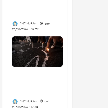
aumentar casos de
chikungunya e
dengue no Brasil
BNC Notícias
dom
26/07/2026 • 09:29
Dez cidades mais
violentas do país
estão no Nordeste,
aponta estudo
BNC Notícias
qui
23/07/2026 • 17:33