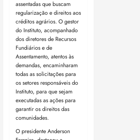
a
assentadas que buscam
d
a
e
j
s
o
t
regularização e direitos aos
d
u
i
d
e
e
i
créditos agrários. O gestor
l
a
u
r
z
e
do Instituto, acompanhado
P
o
a
i
dos diretores de Recursos
o
s
l
ter
r
l
1
n
Fundiários e de
04/08/202
a
í
1
a
•
Assentamento, atentos às
c
a
s
18:59
demandas, encaminharam
ter
i
n
e
04/08/202
a
todas as solicitações para
o
l
•
F
s
e
os setores responsáveis do
18:18
e
d
i
Instituto, para que sejam
d
a
ç
executadas as ações para
e
L
õ
r
e
garantir os direitos das
e
a
i
s
comunidades.
l
d
d
e
e
O presidente Anderson
i
2
qui