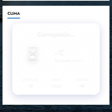
CLIMA
Carregando...
⏳
--
°C
Buscando clima...
SENSAÇÃO
VENTO
UMIDADE
--°C
--
--%
km/h