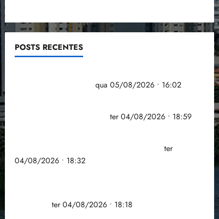
POSTS RECENTES
Estudo sobre hepatites virais traça panorama da
doença em onze anos
qua 05/08/2026 • 16:02
CNJ acaba com aposentadoria compulsória como
punição máxima para juiz
ter 04/08/2026 • 18:59
PSOL homologa candidatura de Professor Edmilson
à Câmara Federal nas eleições de 2026
ter
04/08/2026 • 18:32
COMPEDE de Paço do Lumiar participa de evento
que debateu os 11 anos da Lei de inclusão
Brasileira
ter 04/08/2026 • 18:18