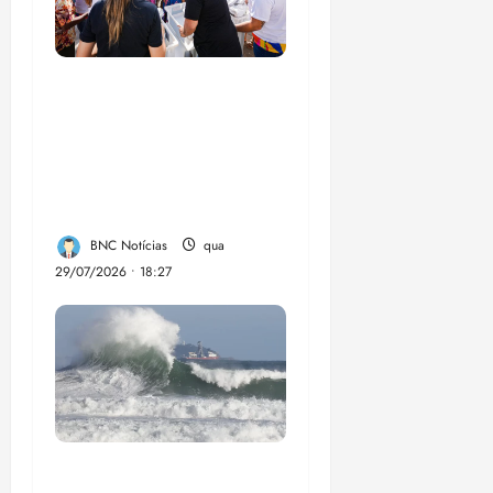
Circuito Social 360°
transforma vidas e
fortalece a inclusão
social em Paço do
Lumia
BNC Notícias
qua
29/07/2026 • 18:27
El Niño pode