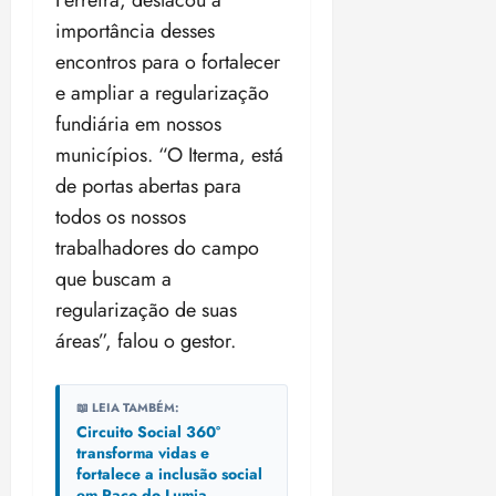
Ferreira, destacou a
n
30/07/202
0
importância desses
•
c
2
20:09
l
encontros para o fortalecer
6
u
e ampliar a regularização
s
ter
fundiária em nossos
ã
04/08/202
municípios. “O Iterma, está
o
•
B
18:32
de portas abertas para
r
todos os nossos
a
trabalhadores do campo
s
que buscam a
i
l
regularização de suas
e
áreas”, falou o gestor.
i
r
a
📖 LEIA TAMBÉM:
Circuito Social 360°
ter
transforma vidas e
fortalece a inclusão social
04/08/202
em Paço do Lumia
•